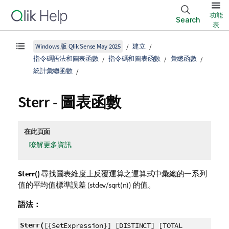
功能
Search
表
Windows 版 Qlik Sense May 2025
建立
指令碼語法和圖表函數
指令碼和圖表函數
彙總函數
統計彙總函數
Sterr
- 圖表函數
在此頁面
瞭解更多資訊
Sterr()
尋找圖表維度上反覆運算之運算式中彙總的一系列
值的平均值標準誤差
(stdev/sqrt(n))
的值。
語法：
Sterr(
[{SetExpression}] [DISTINCT] [TOTAL