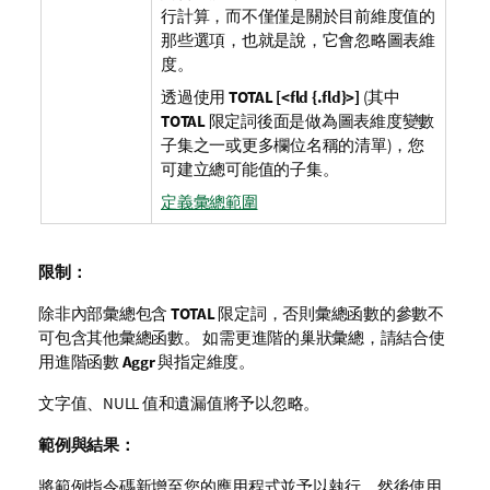
行計算，而不僅僅是關於目前維度值的
那些選項，也就是說，它會忽略圖表維
度。
透過使用
TOTAL [<fld {.fld}>]
(其中
TOTAL
限定詞後面是做為圖表維度變數
子集之一或更多欄位名稱的清單)，您
可建立總可能值的子集。
定義彙總範圍
限制：
除非內部彙總包含
TOTAL
限定詞，否則彙總函數的參數不
可包含其他彙總函數。 如需更進階的巢狀彙總，請結合使
用進階函數
Aggr
與指定維度。
文字值、
NULL
值和遺漏值將予以忽略。
範例與結果：
將範例指令碼新增至您的應用程式並予以執行。然後使用