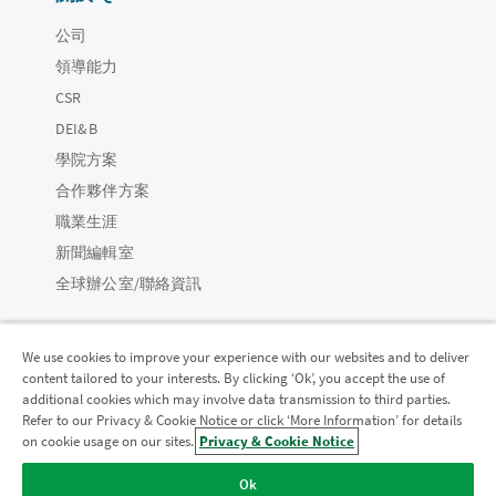
公司
領導能力
CSR
DEI&B
學院方案
合作夥伴方案
職業生涯
新聞編輯室
全球辦公室/聯絡資訊
We use cookies to improve your experience with our websites and to deliver
content tailored to your interests. By clicking ‘Ok’, you accept the use of
Qlik 社群
additional cookies which may involve data transmission to third parties.
Refer to our Privacy & Cookie Notice or click ‘More Information’ for details
on cookie usage on our sites.
Privacy & Cookie Notice
法律合約
產品條款
Legal Policies
法律條規
Ok
使用條款
商標
Do Not Share My Info