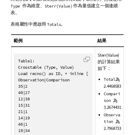
作為維度、
作為量值建立一個連續
Type
Sterr(Value)
表。
表格屬性中應啟用
。
Totals
範例
結果
Sterr(Value)
Table1:

的計算結果
將代碼複製到剪貼簿
Crosstable (Type, Value)

如下：
Load recno() as ID, * inline [

Total
為
Observation|Comparison

2.4468583
35|2

40|27

Compari
12|38

son
為
15|31

3.2674431
21|1

Observa
14|19

tion
為
46|1

2.7968733
10|34
