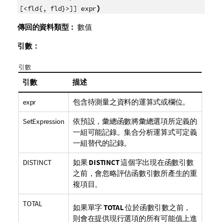
)
[<fld{, fld}>]] expr
傳回的資料類型：
數值
引數：
引數
引數
描述
expr
包含待測量之資料的運算式或欄位。
SetExpression
依預設，彙總函數將彙總選項所定義的
一組可能記錄。集合分析運算式可定義
一組替代的記錄。
DISTINCT
如果
DISTINCT
這個字出現在函數引數
之前，會忽略評估函數引數所產生的重
複項目。
TOTAL
如果單字
TOTAL
位於函數引數之前，
則會在提供現行選項的所有可能值上進