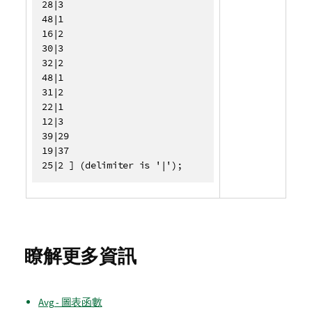
28|3

48|1

16|2

30|3

32|2

48|1

31|2

22|1

12|3

39|29

19|37

25|2 ] (delimiter is '|');
瞭解更多資訊
Avg - 圖表函數