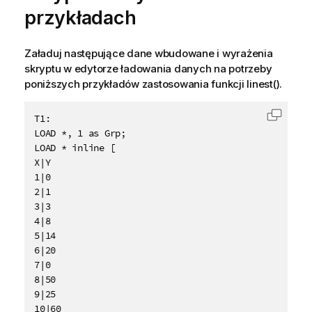
przykładach
Załaduj następujące dane wbudowane i wyrażenia
skryptu w edytorze ładowania danych na potrzeby
poniższych przykładów zastosowania funkcji linest().
T1:

Skopiu
LOAD *, 1 as Grp;

LOAD * inline [

X|Y

1|0

2|1

3|3

4|8

5|14

6|20

7|0

8|50

9|25

10|60
