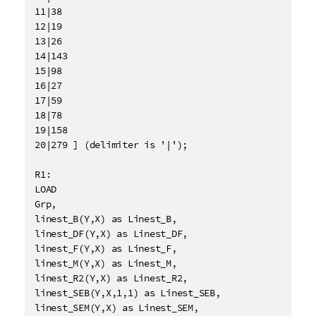
11|38

12|19

13|26

14|143

15|98

16|27

17|59

18|78

19|158

20|279 ] (delimiter is '|');

R1:

LOAD 

Grp,

linest_B(Y,X) as Linest_B,

linest_DF(Y,X) as Linest_DF,

linest_F(Y,X) as Linest_F,

linest_M(Y,X) as Linest_M,

linest_R2(Y,X) as Linest_R2,

linest_SEB(Y,X,1,1) as Linest_SEB,

linest_SEM(Y,X) as Linest_SEM,
