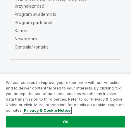
przynależność
Program akademicki
Program partnerski
Kariera
Newsroom
Centrala/Kontakt
Społeczność Qlik
We use cookies to improve your experience with our websites
and to deliver content tailored to your interests. By clicking ‘Ok’,
Umowy prawne
Warunki produktu
you accept the use of additional cookies which may involve
data transmission to third parties. Refer to our Privacy & Cookie
Legal Policies
Legal Policies
Notice or click ‘More Information’ for details on cookie usage on
Warunki korzystania
Znaki towarowe
our sites.
Privacy & Cookie Notice
Do Not Share My Info
Ok
Copyright © 1993-2026 QlikTech International AB. Wszelkie
prawa zastrzeżone.