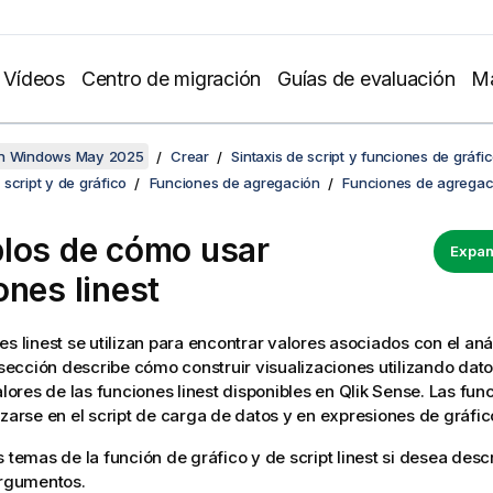
Vídeos
Centro de migración
Guías de evaluación
Ma
en Windows May 2025
Crear
Sintaxis de script y funciones de gráfi
script y de gráfico
Funciones de agregación
Funciones de agregaci
los de cómo usar
Expan
iones
linest
nes
linest
se utilizan para encontrar valores asociados con el aná
a sección describe cómo construir visualizaciones utilizando da
valores de las funciones
linest
disponibles en
Qlik Sense
. Las fun
izarse en el script de carga de datos y en expresiones de gráfic
s temas de la función de gráfico y de script
linest
si desea desc
argumentos.