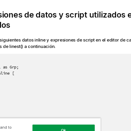
iones de datos y script utilizados 
los
siguientes datos inline y expresiones de script en el editor de 
 de linest() a continuación.
 as Grp;

line [

 and to
Ok