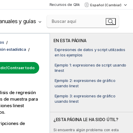
Recursos de Qlik
Español (Cambiar)
nuales y guías
EN ESTA PÁGINA
cos
ón estadística
Expresiones de datos y script utilizados
en los ejemplos
Ejemplo 1: expresiones de script usando
dir/Contraer todo
linest
Ejemplo 2: expresiones de gráfico
usando linest
lisis de regresión
Ejemplo 3: expresiones de gráfico
tos de muestra para
usando linest
ciones
linest
os.
¿ESTA PÁGINA LE HA SIDO ÚTIL?
ripciones de
Si encuentra algún problema con esta