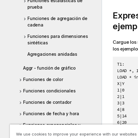
Funciones estadísticas de
prueba
Expres
Funciones de agregación de
ejemp
cadena
Funciones para dimensiones
Cargue los 
sintéticas
los ejemplos
Agregaciones anidadas
T1:

Aggr - función de gráfico
LOAD *, 1
LOAD * in
Funciones de color
X|Y

1|0

Funciones condicionales
2|1

Funciones de contador
3|3

4|8

Funciones de fecha y hora
5|14

6|20

Funciones exponenciales y
7|0

logarítmicas
We use cookies to improve your experience with our websites
8|50
