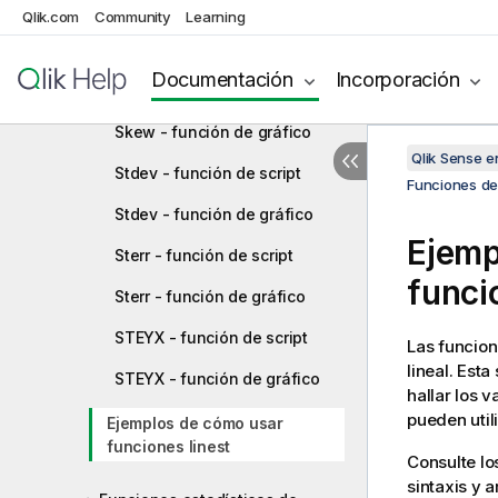
Qlik.com
Community
Learning
MutualInfo - función de
gráfico
Documentación
Incorporación
Skew - función de script
Skew - función de gráfico
Qlik Sense 
Stdev - función de script
Funciones de 
Stdev - función de gráfico
Ejemp
Sterr - función de script
func
Sterr - función de gráfico
STEYX - función de script
Las funcio
lineal. Est
STEYX - función de gráfico
hallar los 
pueden util
Ejemplos de cómo usar
funciones linest
Consulte lo
sintaxis y 