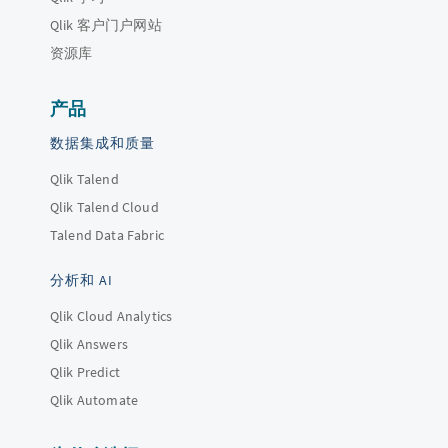
Qlik 客户门户网站
资源库
产品
数据集成和质量
Qlik Talend
Qlik Talend Cloud
Talend Data Fabric
分析和 AI
Qlik Cloud Analytics
Qlik Answers
Qlik Predict
Qlik Automate