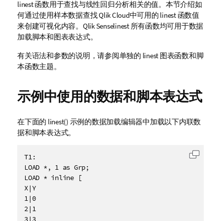
linest
函数用于查找与线性回归分析相关的值。本节介绍如
何通过使用样本数据查找 Qlik Cloud中可用的 linest 函数值
来创建可视化内容。
Qlik Sense
linest
所有函数均可用于数据
加载脚本和图表表达式。
有关语法和参数的说明，请参阅单独的
linest
图表函数和脚
本函数主题。
示例中使用的数据和脚本表达式
在下面的 linest() 示例的数据加载编辑器中加载以下内联数
据和脚本表达式。
T1:

复制代
LOAD *, 1 as Grp;

LOAD * inline [

X|Y

1|0

2|1

3|3
