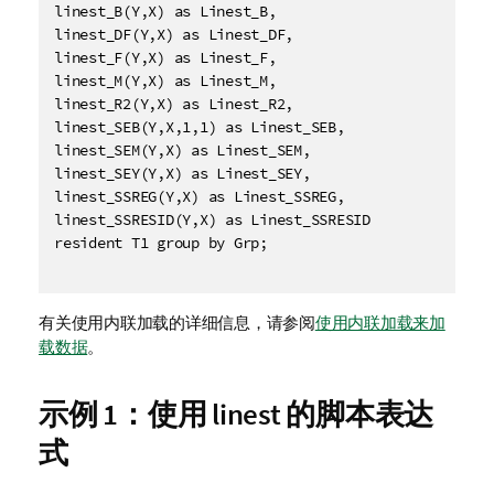
linest_B(Y,X) as Linest_B,

linest_DF(Y,X) as Linest_DF,

linest_F(Y,X) as Linest_F,

linest_M(Y,X) as Linest_M,

linest_R2(Y,X) as Linest_R2,

linest_SEB(Y,X,1,1) as Linest_SEB,

linest_SEM(Y,X) as Linest_SEM,

linest_SEY(Y,X) as Linest_SEY,

linest_SSREG(Y,X) as Linest_SSREG,

linest_SSRESID(Y,X) as Linest_SSRESID

resident T1 group by Grp;

有关使用内联加载的详细信息，请参阅
使用内联加载来加
载数据
。
示例 1：使用 linest 的脚本表达
式