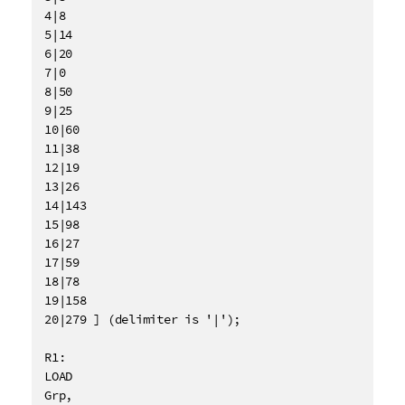
4|8

5|14

6|20

7|0

8|50

9|25

10|60

11|38

12|19

13|26

14|143

15|98

16|27

17|59

18|78

19|158

20|279 ] (delimiter is '|');

R1:

LOAD 

Grp,
