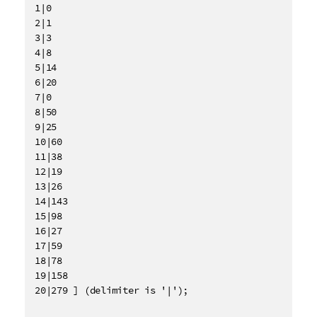
1|0

2|1

3|3

4|8

5|14

6|20

7|0

8|50

9|25

10|60

11|38

12|19

13|26

14|143

15|98

16|27

17|59

18|78

19|158

20|279 ] (delimiter is '|');
