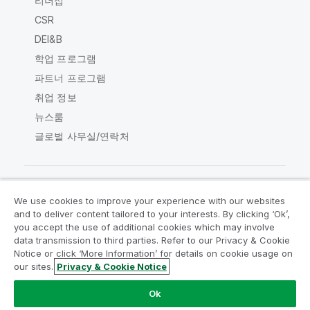
리더십
CSR
DEI&B
학업 프로그램
파트너 프로그램
취업 정보
뉴스룸
글로벌 사무실/연락처
We use cookies to improve your experience with our websites
Qlik Community
and to deliver content tailored to your interests. By clicking ‘Ok’,
you accept the use of additional cookies which may involve
data transmission to third parties. Refer to our Privacy & Cookie
법적 계약
제품 약관
Legal Policies
Notice or click ‘More Information’ for details on cookie usage on
Legal Policies
사용 약관
상표
our sites.
Privacy & Cookie Notice
Do Not Share My Info
Ok
Copyright © 1993-2026 QlikTech International AB. 무단 전재