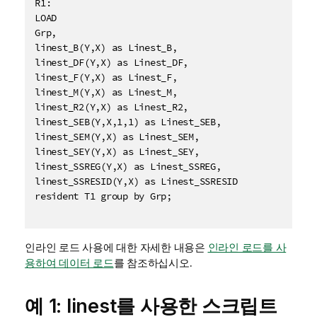
R1:

LOAD 

Grp,

linest_B(Y,X) as Linest_B,

linest_DF(Y,X) as Linest_DF,

linest_F(Y,X) as Linest_F,

linest_M(Y,X) as Linest_M,

linest_R2(Y,X) as Linest_R2,

linest_SEB(Y,X,1,1) as Linest_SEB,

linest_SEM(Y,X) as Linest_SEM,

linest_SEY(Y,X) as Linest_SEY,

linest_SSREG(Y,X) as Linest_SSREG,

linest_SSRESID(Y,X) as Linest_SSRESID

resident T1 group by Grp;

인라인 로드 사용에 대한 자세한 내용은
인라인 로드를 사
용하여 데이터 로드
를 참조하십시오.
예 1: linest를 사용한 스크립트