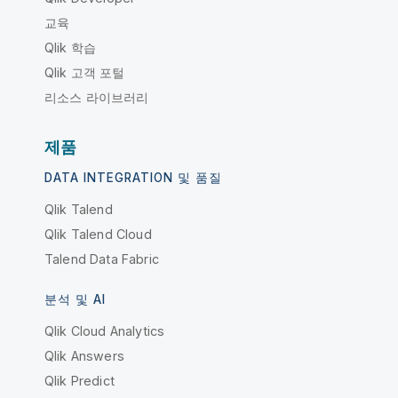
교육
Qlik 학습
Qlik 고객 포털
리소스 라이브러리
제품
DATA INTEGRATION 및 품질
Qlik Talend
Qlik Talend Cloud
Talend Data Fabric
분석 및 AI
Qlik Cloud Analytics
Qlik Answers
Qlik Predict