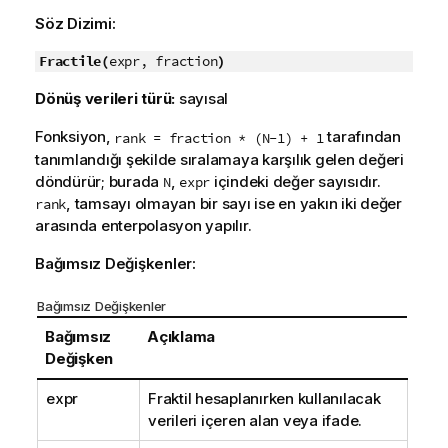
c
Söz Dizimi:
u
Fractile(
n
expr, fraction
)
o
Dönüş verileri türü:
sayısal
t
u
Fonksiyon,
tarafından
rank = fraction * (N-1) + 1
tanımlandığı şekilde sıralamaya karşılık gelen değeri
döndürür; burada
,
içindeki değer sayısıdır.
N
expr
, tamsayı olmayan bir sayı ise en yakın iki değer
rank
arasında enterpolasyon yapılır.
Bağımsız Değişkenler:
Bağımsız Değişkenler
Bağımsız
Açıklama
Değişken
expr
Fraktil hesaplanırken kullanılacak
verileri içeren alan veya ifade.