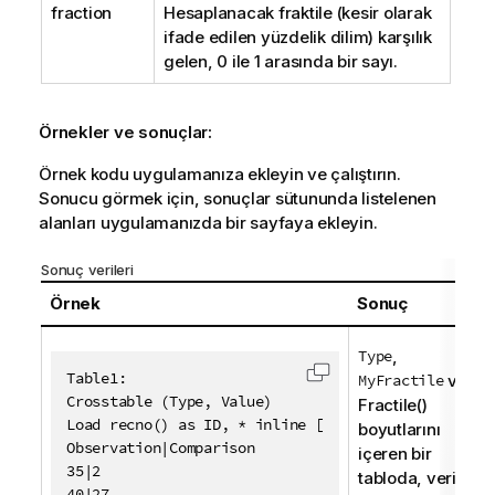
fraction
Hesaplanacak fraktile (kesir olarak
ifade edilen yüzdelik dilim) karşılık
gelen, 0 ile 1 arasında bir sayı.
Örnekler ve sonuçlar:
Örnek kodu uygulamanıza ekleyin ve çalıştırın.
Sonucu görmek için, sonuçlar sütununda listelenen
alanları uygulamanızda bir sayfaya ekleyin.
Sonuç verileri
Örnek
Sonuç
Type
,
Table1:

MyFractile
ve
Kodu panoya kopyala
Crosstable (Type, Value)

Fractile()
Load recno() as ID, * inline [

boyutlarını
Observation|Comparison

içeren bir
35|2

tabloda, veri
40|27
