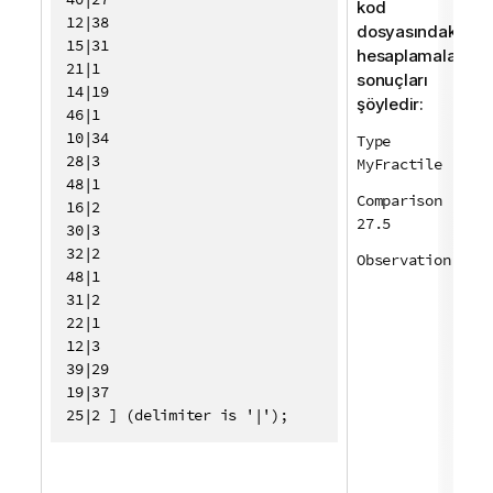
kod
12|38

dosyasındaki
15|31

hesaplamaların
21|1

sonuçları
14|19

şöyledir:
46|1

10|34

Type
28|3

MyFractile
48|1

Comparison
16|2

27.5
30|3

32|2

Observation 36
48|1

31|2

22|1

12|3

39|29

19|37

25|2 ] (delimiter is '|');