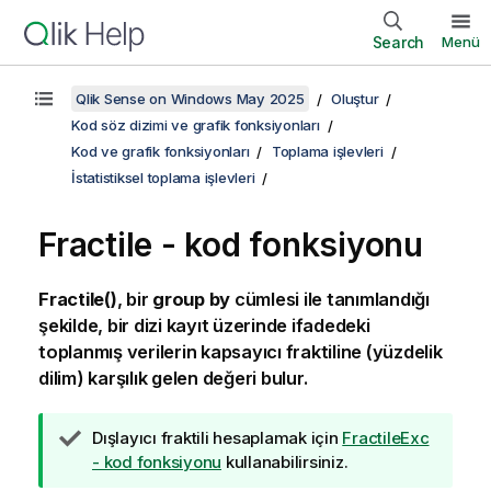
Search
Menü
Qlik Sense on Windows May 2025
Oluştur
Kod söz dizimi ve grafik fonksiyonları
Kod ve grafik fonksiyonları
Toplama işlevleri
İstatistiksel toplama işlevleri
Fractile - kod fonksiyonu
Fractile()
, bir
group by
cümlesi ile tanımlandığı
şekilde, bir dizi kayıt üzerinde ifadedeki
toplanmış verilerin kapsayıcı fraktiline (yüzdelik
dilim) karşılık gelen değeri bulur.
İ
Dışlayıcı fraktili hesaplamak için
FractileExc
p
- kod fonksiyonu
kullanabilirsiniz.
u