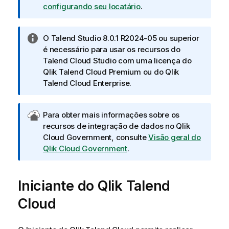
r
configurando seu locatário
.
m
a
N
O Talend Studio 8.0.1 R2024-05 ou superior
t
o
é necessário para usar os recursos do
i
t
Talend Cloud
Studio com uma licença do
v
a
Qlik Talend Cloud Premium
ou do
Qlik
a
i
Talend Cloud Enterprise
.
n
f
N
Para obter mais informações sobre os
o
o
recursos de integração de dados no
Qlik
r
t
Cloud Government
, consulte
Visão geral do
m
a
Qlik Cloud Government
.
a
g
t
o
i
Iniciante do Qlik Talend
v
v
e
a
Cloud
r
n
a