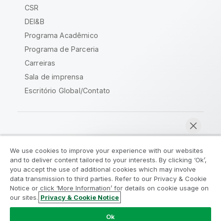
CSR
DEI&B
Programa Acadêmico
Programa de Parceria
Carreiras
Sala de imprensa
Escritório Global/Contato
Comunidade Qlik
We use cookies to improve your experience with our websites
and to deliver content tailored to your interests. By clicking ‘Ok’,
Acordos legais
Termos do produto
you accept the use of additional cookies which may involve
data transmission to third parties. Refer to our Privacy & Cookie
Legal Policies
Políticas Legais
Notice or click ‘More Information’ for details on cookie usage on
Termos de uso
Marcas comerciais
our sites.
Privacy & Cookie Notice
Bater papo agora
Do Not Share My Info
Ok