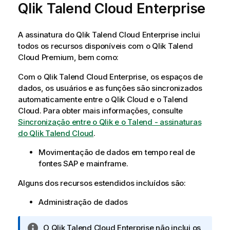
Qlik Talend Cloud Enterprise
f
o
r
A assinatura do
Qlik Talend Cloud Enterprise
inclui
m
todos os recursos disponíveis com o
Qlik Talend
a
Cloud Premium
, bem como:
t
i
Com o
Qlik Talend Cloud Enterprise
, os espaços de
v
dados, os usuários e as funções são sincronizados
a
automaticamente entre o
Qlik Cloud
e o
Talend
Cloud
. Para obter mais informações, consulte
Sincronização entre o Qlik e o Talend - assinaturas
do Qlik Talend Cloud
.
Movimentação de dados em tempo real de
fontes SAP e mainframe.
Alguns dos recursos estendidos incluídos são:
Administração de dados
N
O
Qlik Talend Cloud Enterprise
não inclui os