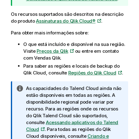
Os recursos suportados são descritos na descrição
do produto
Assinaturas do Qlik Cloud®
.
Para obter mais informações sobre:
O que está incluído e disponível na sua região.
Visite
Preços da Qlik
ou entre em contato
com Vendas
Qlik
.
Para saber as regiões e locais de backup do
Qlik Cloud
, consulte
Regiões do Qlik Cloud
.
N
As capacidades do
Talend Cloud
ainda não
o
estão disponíveis em todas as regiões. A
t
disponibilidade regional pode variar por
a
recurso. Para as regiões onde os recursos
i
do
Qlik Talend Cloud
são suportados,
n
consulte
Acessando aplicativos do Talend
f
Cloud
. Para todas as regiões do
Qlik
o
Cloud
disponíveis, consulte
Criando e