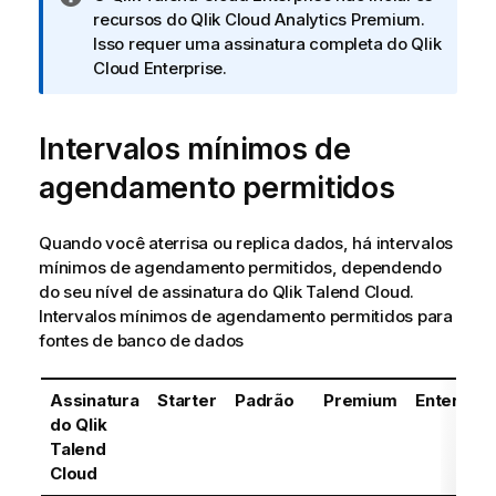
o
recursos do
Qlik Cloud Analytics Premium
.
t
Isso requer uma assinatura completa do
Qlik
a
Cloud Enterprise
.
i
n
Intervalos mínimos de
f
o
agendamento permitidos
r
m
a
Quando você aterrisa ou replica dados, há intervalos
t
mínimos de agendamento permitidos, dependendo
i
do seu nível de assinatura do
Qlik Talend Cloud
.
v
Intervalos mínimos de agendamento permitidos para
a
fontes de banco de dados
Assinatura
Starter
Padrão
Premium
Enterpris
do
Qlik
Talend
Cloud