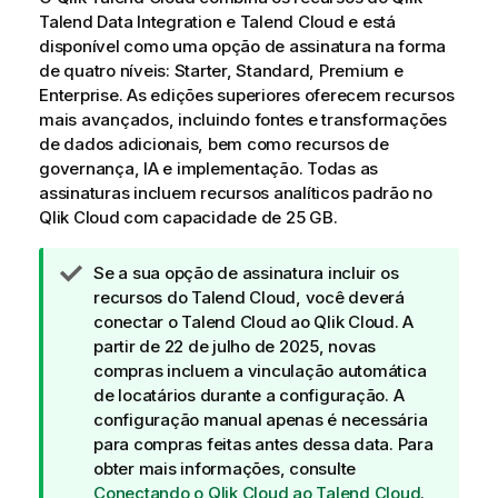
Talend Data Integration
e
Talend Cloud
e está
disponível como uma opção de assinatura na forma
de quatro níveis: Starter, Standard, Premium e
Enterprise. As edições superiores oferecem recursos
mais avançados, incluindo fontes e transformações
de dados adicionais, bem como recursos de
governança, IA e implementação. Todas as
assinaturas incluem recursos analíticos padrão no
Qlik Cloud
com capacidade de 25 GB.
N
Se a sua opção de assinatura incluir os
o
recursos do
Talend Cloud
, você deverá
t
conectar o
Talend Cloud
ao
Qlik Cloud
. A
a
partir de 22 de julho de 2025, novas
d
compras incluem a vinculação automática
e
de locatários durante a configuração. A
d
configuração manual apenas é necessária
i
para compras feitas antes dessa data. Para
c
obter mais informações, consulte
a
Conectando o Qlik Cloud ao Talend Cloud
.