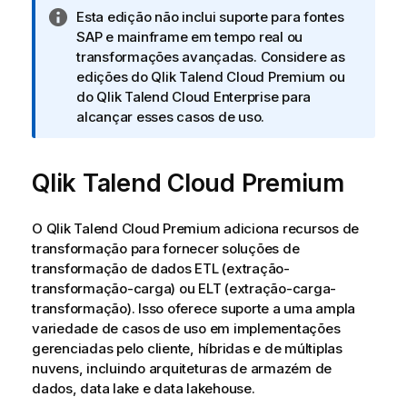
N
Esta edição não inclui suporte para fontes
o
SAP e mainframe em tempo real ou
t
transformações avançadas. Considere as
a
edições do
Qlik Talend Cloud Premium
ou
i
do
Qlik Talend Cloud Enterprise
para
n
alcançar esses casos de uso.
f
o
Qlik Talend Cloud Premium
r
m
a
O
Qlik Talend Cloud Premium
adiciona recursos de
t
transformação para fornecer soluções de
i
transformação de dados ETL (extração-
v
transformação-carga) ou ELT (extração-carga-
a
transformação). Isso oferece suporte a uma ampla
variedade de casos de uso em implementações
gerenciadas pelo cliente, híbridas e de múltiplas
nuvens, incluindo arquiteturas de armazém de
dados, data lake e data lakehouse.