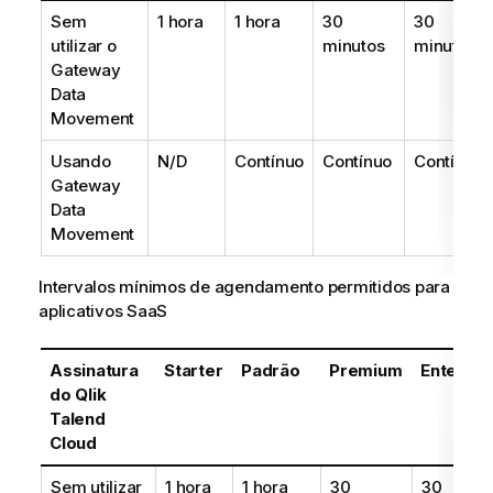
Sem
1 hora
1 hora
30
30
utilizar o
minutos
minutos
Gateway
Data
Movement
Usando
N/D
Contínuo
Contínuo
Contínuo
Gateway
Data
Movement
Intervalos mínimos de agendamento permitidos para
aplicativos SaaS
Assinatura
Starter
Padrão
Premium
Enterpri
do
Qlik
Talend
Cloud
Sem utilizar
1 hora
1 hora
30
30