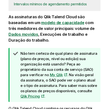
Intervalos mínimos de agendamento permitidos
As assinaturas do
Qlik Talend Cloud
são
baseadas em um
modelo de capacidade
com
três medidores de valor principais: volume de
Dados movidos
, Execuções de trabalho e
Duração do trabalho.
N
Não tem certeza de qual plano de assinatura
o
(plano de preços, nível ou edição) sua
t
organização está usando? Peça ao
a
proprietário da sua conta de serviço (SAO)
d
para verificar no
My Qlik
. Na visão geral
e
da assinatura, o SAO pode ver o plano atual
d
e o tipo de assinatura. Para saber mais sobre
i
os planos de preços disponíveis, consulte
c
Qlik Pricing
.
a
O
Qlik Talend Cloud
combina os recursos do
Qlik