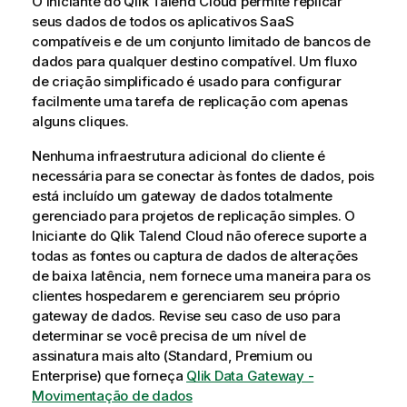
O
Iniciante do Qlik Talend Cloud
permite replicar
m
seus dados de todos os aplicativos SaaS
e
compatíveis e de um conjunto limitado de bancos de
n
dados para qualquer destino compatível. Um fluxo
t
de criação simplificado é usado para configurar
a
facilmente uma tarefa de replicação com apenas
l
alguns cliques.
d
Nenhuma infraestrutura adicional do cliente é
o
necessária para se conectar às fontes de dados, pois
Q
está incluído um gateway de dados totalmente
l
gerenciado para projetos de replicação simples. O
i
Iniciante do Qlik Talend Cloud
não oferece suporte a
k
todas as fontes ou captura de dados de alterações
C
de baixa latência, nem fornece uma maneira para os
l
clientes hospedarem e gerenciarem seu próprio
o
gateway de dados. Revise seu caso de uso para
u
determinar se você precisa de um nível de
d
assinatura mais alto (Standard, Premium ou
Enterprise) que forneça
Qlik Data Gateway -
Movimentação de dados