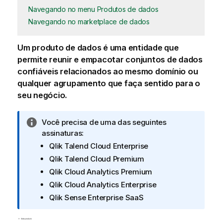
Navegando no menu Produtos de dados
Navegando no marketplace de dados
Um produto de dados é uma entidade que
permite reunir e empacotar conjuntos de dados
confiáveis relacionados ao mesmo domínio ou
qualquer agrupamento que faça sentido para o
seu negócio.
N
Você precisa de uma das seguintes
o
assinaturas:
t
Qlik Talend Cloud Enterprise
a
Qlik Talend Cloud Premium
i
Qlik Cloud Analytics Premium
n
Qlik Cloud Analytics Enterprise
f
Qlik Sense Enterprise SaaS
o
r
m