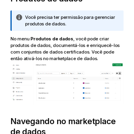
N
Você precisa ter permissão para gerenciar
o
produtos de dados.
t
a
No menu
Produtos de dados
, você pode criar
i
produtos de dados, documentá-los e enriquecê-los
n
com conjuntos de dados certificados. Você pode
f
então ativá-los no marketplace de dados.
o
r
m
a
t
i
v
a
Navegando no marketplace
de dados