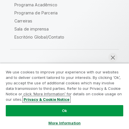
Programa Acadêmico
Programa de Parceria
Carreiras
Sala de imprensa
Escritório Global/Contato
Comunidade Qlik
We use cookies to improve your experience with our websites
and to deliver content tailored to your interests. By clicking ‘Ok’,
Acordos legais
Termos do produto
you accept the use of additional cookies which may involve
data transmission to third parties. Refer to our Privacy & Cookie
Legal Policies
Políticas Legais
Notice or click ‘More Information’ for details on cookie usage on
Termos de uso
Marcas comerciais
our sites.
Privacy & Cookie Notice
Bater papo agora
Do Not Share My Info
Ok
Copyright © 1993-2026 QlikTech International AB. Todos os
direitos reservados.
More Information