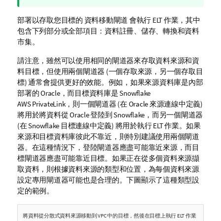
備
註
部署以存取您目標的
資料移動閘道
會執行 ELT 作業，其中
包含下列部分或全部項目：資料註冊、儲存、轉換和資料
市集。
請注意，雖然可以使用相同的閘道器來存取資料來源和資
料目標，但使用兩個閘道器 (一個存取來源，另一個存取目
標) 通常會提供更好的效能。例如，如果來源資料庫是內部
部署的 Oracle，而目標資料庫是 Snowflake
AWS PrivateLink，則一個閘道器 (在 Oracle 來源連線中定義)
將用於將資料從 Oracle 登陸到 Snowflake，而另一個閘道器
(在 Snowflake 目標連線中定義) 將用於執行 ELT 作業。如果
來源和目標資料庫彼此不靠近，則特別建議使用兩個閘道
器。在這種情況下，登陸閘道器應盡可能靠近來源，而目
標閘道器應盡可能靠近目標。如果正在從多個資料來源擷
取資料，則根據資料來源的類型和位置，為每個資料來源
設定專用閘道器可能也是合理的。下圖顯示了這種類型設
定的範例。
將資料從分散式資料來源移動到 VPC 中的目標，然後在目標上執行 ELT 作業