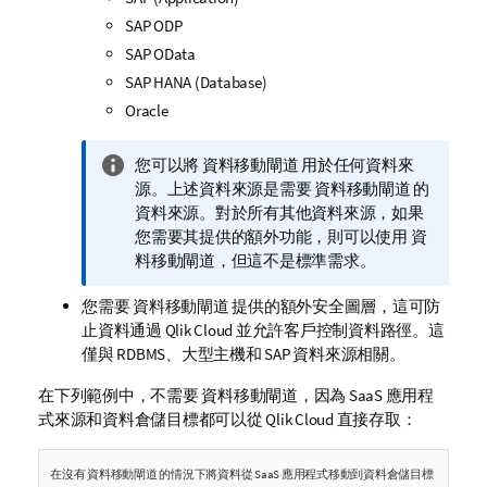
SAP ODP
SAP OData
SAP HANA (Database)
Oracle
資
您可以將
資料移動閘道
用於任何資料來
訊
源。上述資料來源是
需要
資料移動閘道
的
備
資料來源。對於所有其他資料來源，如果
註
您需要其提供的額外功能，則可以使用
資
料移動閘道
，但這不是標準需求。
您需要
資料移動閘道
提供的額外安全圖層，這可防
止資料通過 Qlik Cloud 並允許客戶控制資料路徑。這
僅與 RDBMS、大型主機和 SAP 資料來源相關。
在下列範例中，不需要
資料移動閘道
，因為 SaaS 應用程
式來源和資料倉儲目標都可以從
Qlik Cloud
直接存取：
在沒有
資料移動閘道
的情況下將資料從 SaaS 應用程式移動到資料倉儲目標