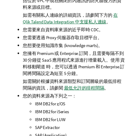
括位於 VPC 中或在關閉對內通訊的防火牆後方的資
料來源或目標。
如需有關私人連線的詳細資訊，請參閱下方的
在
Qlik Talend Data Integration 中支援私人連線
。
您需要來自資料庫來源的近乎即時 CDC。
您需要透過 Proxy 伺服器存取目標平台。
您想要使用知識市集 (knowledge marts)。
您擁有 Premium 或 Enterprise 訂閱，且需要每隔不到
30 分鐘從 SaaS 應用程式來源進行增量載入。使用
資
料移動閘道
時，您可以透過 Premium 和 Enterprise 訂
閱將間隔設定為短至 5 分鐘。
如需關於根據資料來源類型和訂閱層級的最低排程
間隔的資訊，請參閱
最低允許的排程間隔
。
您的資料來源為下列之一：
IBM DB2 for z/OS
IBM DB2 for iSeries
IBM DB2 for LUW
SAP Extractor
SAP (Application)