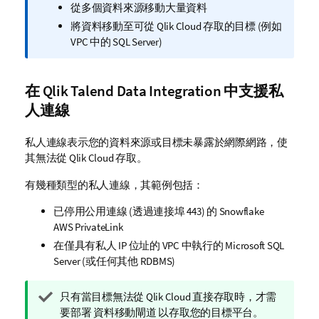
從多個資料來源移動大量資料
將資料移動至可從
Qlik Cloud
存取的目標 (例如
VPC 中的 SQL Server)
在
Qlik Talend Data Integration
中支援私
人連線
私人連線表示您的資料來源或目標未暴露於網際網路，使
其無法從 Qlik Cloud 存取。
有幾種類型的私人連線，其範例包括：
已停用公用連線 (透過連接埠 443) 的 Snowflake
AWS PrivateLink
在僅具有私人 IP 位址的 VPC 中執行的 Microsoft SQL
Server (或任何其他 RDBMS)
提
只有當目標無法從
Qlik Cloud
直接存取時，才需
示
要部署
資料移動閘道
以存取您的目標平台。