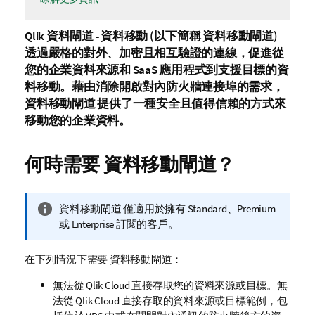
Qlik 資料閘道 - 資料移動
(以下簡稱
資料移動閘道
)
透過嚴格的對外、加密且相互驗證的連線，促進從
您的企業資料來源和 SaaS 應用程式到支援目標的資
料移動。藉由消除開啟對內防火牆連接埠的需求，
資料移動閘道
提供了一種安全且值得信賴的方式來
移動您的企業資料。
何時需要
資料移動閘道
？
資
資料移動閘道
僅適用於擁有 Standard、Premium
訊
或 Enterprise 訂閱的客戶。
備
註
在下列情況下需要
資料移動閘道
：
無法從
Qlik Cloud
直接存取您的資料來源或目標。無
法從
Qlik Cloud
直接存取的資料來源或目標範例，包