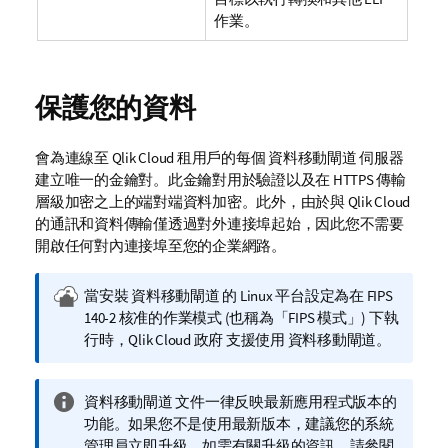
作業。
保護您的資料
會為連線至
Qlik Cloud
租用戶的每個
資料移動閘道
伺服器
建立唯一的金鑰對。此金鑰對用於驗證以及在 HTTPS 傳輸
層級加密之上的端對端資料加密。此外，由於與
Qlik Cloud
的通訊和資料傳輸僅透過對外連接埠起始，因此您不需要
開啟任何對內連接埠至您的企業網路。
Q
當安裝
資料移動閘道
的 Linux 平台設定為在 FIPS
l
140-2 核准的作業模式 (也稱為「FIPS 模式」) 下執
i
行時，
Qlik Cloud 政府
支援使用
資料移動閘道
。
k
C
資
資料移動閘道
文件一律反映最新應用程式版本的
l
訊
功能。如果您不是使用最新版本，建議您的系統
o
備
管理員立即升級。如需有關升級的資訊，請參閱