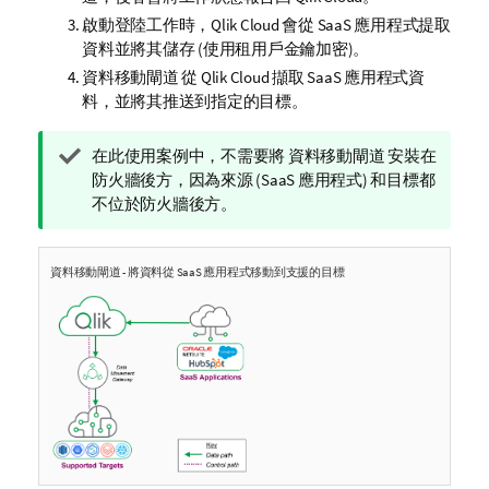
啟動登陸工作時，
Qlik Cloud
會從 SaaS 應用程式提取
資料並將其儲存 (使用租用戶金鑰加密)。
資料移動閘道
從
Qlik Cloud
擷取 SaaS 應用程式資
料，並將其推送到指定的目標。
提
在此使用案例中，不需要將
資料移動閘道
安裝在
示
防火牆後方，因為來源 (SaaS 應用程式) 和目標都
備
不位於防火牆後方。
註
資料移動閘道
- 將資料從 SaaS 應用程式移動到支援的目標