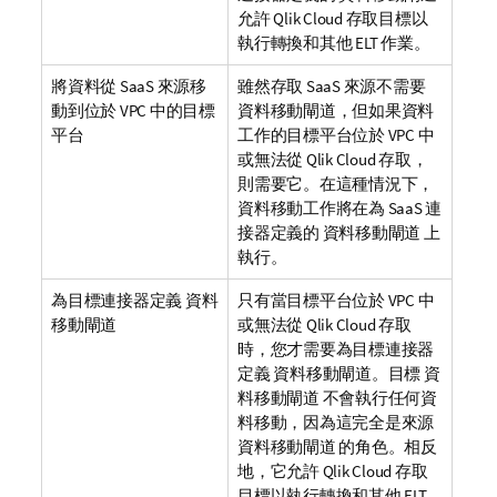
允許
Qlik Cloud
存取目標以
執行轉換和其他 ELT 作業。
將資料從 SaaS 來源移
雖然存取 SaaS 來源不需要
動到位於 VPC 中的目標
資料移動閘道
，但如果資料
平台
工作的目標平台位於 VPC 中
或無法從
Qlik Cloud
存取，
則需要它。在這種情況下，
資料移動工作將在為 SaaS 連
接器定義的
資料移動閘道
上
執行。
為目標連接器定義
資料
只有當目標平台位於 VPC 中
移動閘道
或無法從
Qlik Cloud
存取
時，您才需要為目標連接器
定義
資料移動閘道
。目標
資
料移動閘道
不會執行任何資
料移動，因為這完全是來源
資料移動閘道
的角色。相反
地，它允許
Qlik Cloud
存取
目標以執行轉換和其他 ELT