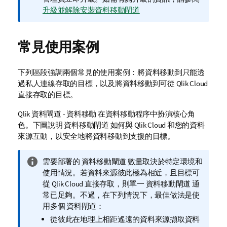
u
註
升級並解除安裝資料移動閘道
d
政
府
常見使用案例
備
註
下列區段強調兩個常見的使用案例：將資料移動到只能透
過私人連線存取的目標，以及將資料移動到可從
Qlik Cloud
直接存取的目標。
Qlik 資料閘道 - 資料移動
在資料移動程序中扮演核心角
色。下圖說明
資料移動閘道
如何與 Qlik Cloud 和您的資料
來源互動，以安全地將資料移動到支援的目標。
資
需要部署的
資料移動閘道
數量取決於特定環境和
訊
使用情況。若資料來源彼此極為相近，且目標可
備
從 Qlik Cloud 直接存取，則單一
資料移動閘道
通
註
常已足夠。不過，在下列情況下，最佳做法是使
用多個
資料閘道
：
從彼此在地理上相距遙遠的資料來源擷取資料