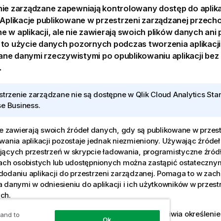
nie zarządzane zapewniają kontrolowany dostęp do aplik
 Aplikacje publikowane w
przestrzeni zarządzanej
przecho
ne w
aplikacji
, ale nie zawierają swoich plików danych ani
to użycie danych pozornych podczas tworzenia aplikacji,
ne danymi rzeczywistymi po opublikowaniu aplikacji bez
.
strzenie zarządzane nie są dostępne w
Qlik Cloud Analytics St
e Business
.
ie zawierają swoich źródeł danych, gdy są publikowane w przest
wania aplikacji pozostaje jednak niezmieniony. Używając źróde
jących przestrzeń w skrypcie ładowania, programistyczne źród
ach osobistych lub
udostępnionych
można zastąpić ostatecznym
odaniu aplikacji do przestrzeni zarządzanej. Pomaga to w zac
 danymi w odniesieniu do aplikacji i ich użytkowników w przest
ch.
ódeł danych uwzględniających przestrzeń umożliwia określenie
 and to
Ok