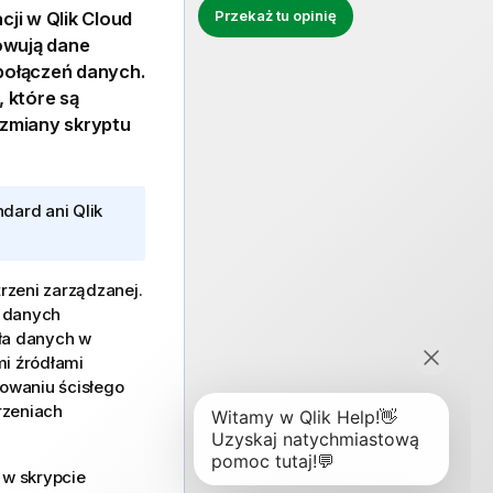
Przekaż tu opinię
acji w
Qlik Cloud
wują dane
 połączeń danych.
 które są
 zmiany
skryptu
andard
ani
Qlik
rzeni zarządzanej.
ł danych
ła danych w
i źródłami
howaniu ścisłego
rzeniach
 w skrypcie