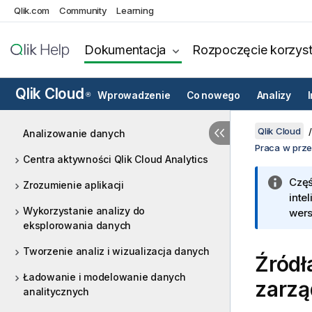
Qlik.com
Community
Learning
Dokumentacja
Rozpoczęcie korzyst
Qlik Cloud
Wprowadzenie
Co nowego
Analizy
®
Qlik Cloud
Analizowanie danych
Praca w prz
Centra aktywności Qlik Cloud Analytics
Częś
Zrozumienie aplikacji
inte
Wykorzystanie analizy do
wers
eksplorowania danych
Tworzenie analiz i wizualizacja danych
Źródł
Ładowanie i modelowanie danych
zarz
analitycznych