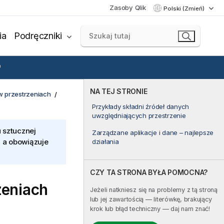
Zasoby Qlik
Polski (Zmień)
ia
Podręczniki
NA TEJ STRONIE
w przestrzeniach
Przykłady składni źródeł danych
uwzględniających przestrzenie
 sztucznej
Zarządzane aplikacje i dane – najlepsze
, a obowiązuje
działania
CZY TA STRONA BYŁA POMOCNA?
zeniach
Jeżeli natkniesz się na problemy z tą stroną
lub jej zawartością — literówkę, brakujący
krok lub błąd techniczny — daj nam znać!