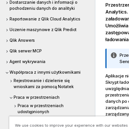
Dostarczanie danych i informacji o
Przestrze
pochodzeniu danych do analityki
Analytics
.
załadowa
Raportowanie z Qlik Cloud Analytics
Umożliwia 
Uczenie maszynowe z Qlik Predict
zastępowa
ładowania
Qlik Answers
Qlik serwer MCP
I
Prze
n
Sens
Agent wykrywania
f
Współpraca z innymi użytkownikami
o
Aplikacje n
r
Rejestrowanie i dzielenie się
Skrypt łado
wnioskami za pomocą Notatek
m
uwzględnia
a
przestrzeni
Praca w przestrzeniach
c
danych po d
Praca w przestrzeniach
j
zarządzania
udostępnionych
a
zarządzany
Praca w przestrzeniach
Składnia źr
We use cookies to improve your experience with our websites
zarządzanych