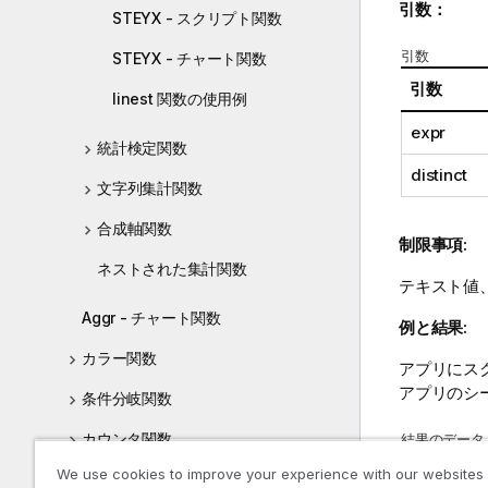
引数：
STEYX - スクリプト関数
引数
STEYX - チャート関数
引数
linest 関数の使用例
expr
統計検定関数
distinct
文字列集計関数
合成軸関数
制限事項:
ネストされた集計関数
テキスト値
Aggr - チャート関数
例と結果:
カラー関数
アプリにス
アプリのシ
条件分岐関数
カウンタ関数
結果のデータ
例
We use cookies to improve your experience with our websites
日付および時刻関数