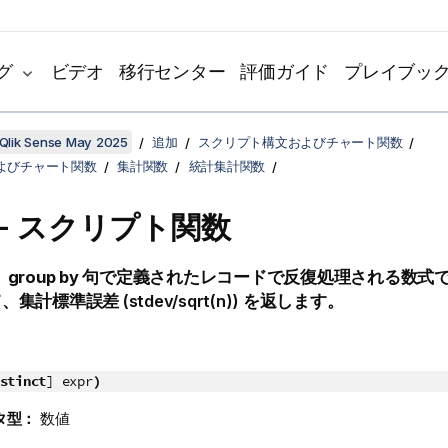
グ
ビデオ
移行センター
評価ガイド
プレイブッ
Qlik Sense May 2025
追加
スクリプト構文およびチャート関数
よびチャート関数
集計関数
統計集計関数
rr - スクリプト関数
、
group by
句で定義されたレコードで反復処理される数式
、集計標準誤差 (
stdev/sqrt(n)
) を返します。
stinct
] expr
)
タ型：
数値