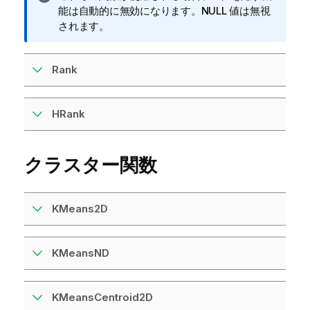
報
能は自動的に無効になります。
NULL
値は無視
メ
されます。
モ
Rank
HRank
クラスター関数
KMeans2D
KMeansND
KMeansCentroid2D