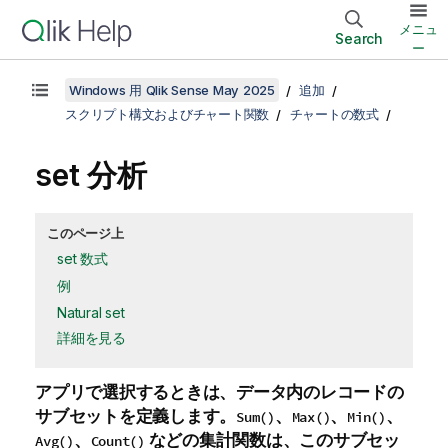
メニュ
Search
ー
Windows 用 Qlik Sense May 2025
追加
スクリプト構文およびチャート関数
チャートの数式
set 分析
このページ上
set 数式
例
Natural set
詳細を見る
アプリで選択するときは、データ内のレコードの
サブセットを定義します。
、
、
、
Sum()
Max()
Min()
、
などの集計関数は、このサブセッ
Avg()
Count()