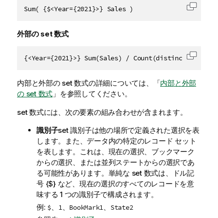
Sum( {$<Year={2021}>} Sales )
コード
外部の set 数式
{<Year={2021}>} Sum(Sales) / Count(distinct Custome
コード
内部と外部の set 数式の詳細については、「
内部と外部
の set 数式
」を参照してください。
set 数式には、次の要素の組み合わせが含まれます。
識別子
set 識別子は他の場所で定義された選択を表
します。また、データ内の特定のレコード セット
を表します。これは、現在の選択、ブックマーク
からの選択、または並列ステートからの選択であ
る可能性があります。単純な set 数式は、ドル記
号 {$} など、現在の選択のすべてのレコードを意
味する 1 つの識別子で構成されます。
例:
、
、
、
$
1
BookMark1
State2