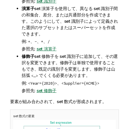
参照先:
set 識別子
演算子
set 演算子を使用して、異なる set 識別子間
の和集合、差分、または共通部分を作成できま
す。このようにして、set 識別子によって定義され
た選択のサブセットまたはスーパーセットを作成
できます。
例:
、
、
、
+
-
*
/
参照先:
set 演算子
修飾子
set 修飾子を set 識別子に追加して、その選
択を変更できます。修飾子は単独で使用すること
もでき、既定の識別子を変更します。修飾子は山
括弧
でくくる必要があります。
<…>
例:
、
<Year={2020}>
<Supplier={ACME}>
参照先:
set 修飾子
要素が組み合わされて、set 数式が形成されます。
set 数式の要素