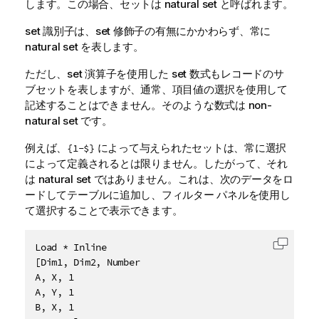
します。この場合、セットは natural set と呼ばれます。
set 識別子は、set 修飾子の有無にかかわらず、常に
natural set を表します。
ただし、set 演算子を使用した set 数式もレコードのサ
ブセットを表しますが、通常、項目値の選択を使用して
記述することはできません。そのような数式は non-
natural set です。
例えば、
によって与えられたセットは、常に選択
{1-$}
によって定義されるとは限りません。したがって、それ
は natural set ではありません。これは、次のデータをロ
ードしてテーブルに追加し、フィルター パネルを使用し
て選択することで表示できます。
Load * Inline

コード
[Dim1, Dim2, Number

A, X, 1

A, Y, 1

B, X, 1
