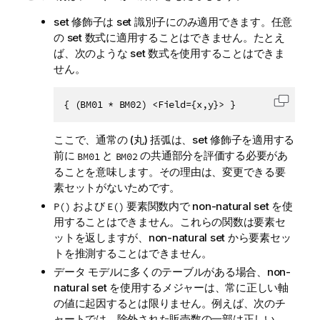
set 修飾子は set 識別子にのみ適用できます。任意
の set 数式に適用することはできません。たとえ
ば、次のような set 数式を使用することはできま
せん。
{ (BM01 * BM02) <Field={x,y}> }
コード
ここで、通常の (丸) 括弧は、set 修飾子を適用する
前に
と
の共通部分を評価する必要があ
BM01
BM02
ることを意味します。その理由は、変更できる要
素セットがないためです。
および
要素関数内で non-natural set を使
P()
E()
用することはできません。これらの関数は要素セ
ットを返しますが、non-natural set から要素セッ
トを推測することはできません。
データ モデルに多くのテーブルがある場合、non-
natural set を使用するメジャーは、常に正しい軸
の値に起因するとは限りません。例えば、次のチ
ャートでは、除外された販売数の一部は正しい