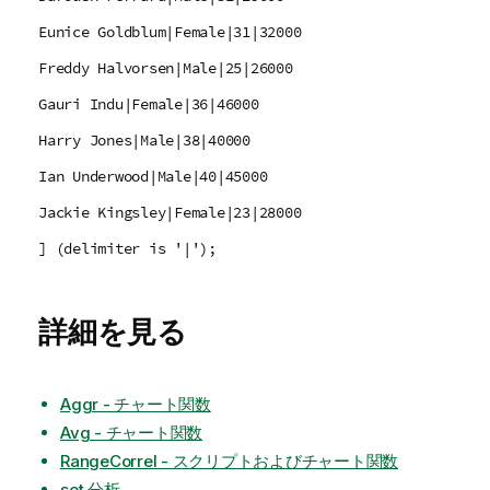
Eunice Goldblum|Female|31|32000
Freddy Halvorsen|Male|25|26000
Gauri Indu|Female|36|46000
Harry Jones|Male|38|40000
Ian Underwood|Male|40|45000
Jackie Kingsley|Female|23|28000
] (delimiter is '|');
詳細を見る
Aggr - チャート関数
Avg - チャート関数
RangeCorrel - スクリプトおよびチャート関数
set 分析