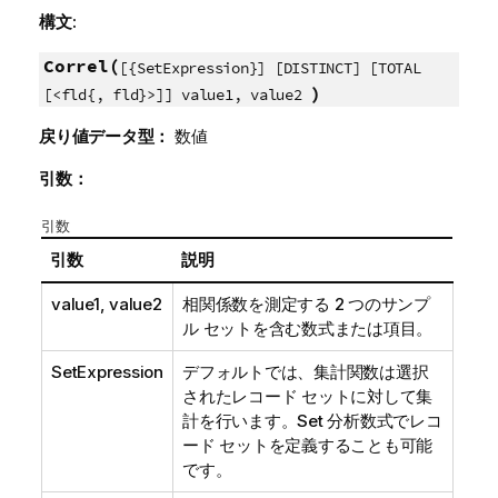
構文:
Correl(
[{SetExpression}] [DISTINCT] [TOTAL
)
[<fld{, fld}>]] value1, value2
戻り値データ型：
数値
引数：
引数
引数
説明
value1, value2
相関係数を測定する 2 つのサンプ
ル セットを含む数式または項目。
SetExpression
デフォルトでは、集計関数は選択
されたレコード セットに対して集
計を行います。Set 分析数式でレコ
ード セットを定義することも可能
です。