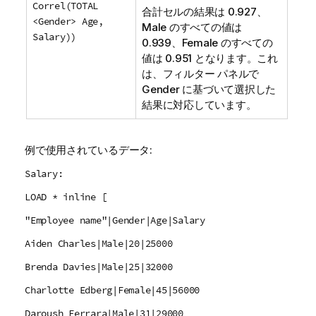
Correl(TOTAL
合計セルの結果は 0.927、
<Gender> Age,
Male
のすべての値は
Salary))
0.939、
Female
のすべての
値は 0.951 となります。これ
は、フィルター パネルで
Gender
に基づいて選択した
結果に対応しています。
例で使用されているデータ:
Salary:
LOAD * inline [
"Employee name"|Gender|Age|Salary
Aiden Charles|Male|20|25000
Brenda Davies|Male|25|32000
Charlotte Edberg|Female|45|56000
Daroush Ferrara|Male|31|29000