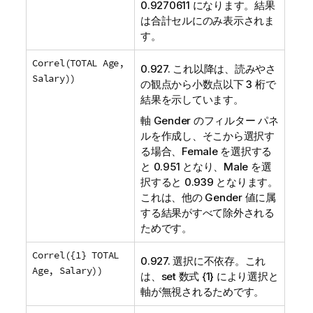
0.9270611 になります。結果
は合計セルにのみ表示されま
す。
Correl(TOTAL Age,
0.927. これ以降は、読みやさ
Salary))
の観点から小数点以下 3 桁で
結果を示しています。
軸
Gender
のフィルター パネ
ルを作成し、そこから選択す
る場合、
Female
を選択する
と 0.951 となり、
Male
を選
択すると 0.939 となります。
これは、他の
Gender
値に属
する結果がすべて除外される
ためです。
Correl({1} TOTAL
0.927. 選択に不依存。これ
Age, Salary))
は、set 数式 {1} により選択と
軸が無視されるためです。