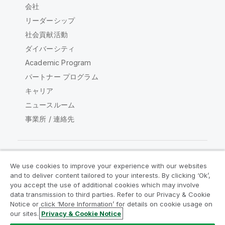
会社
リーダーシップ
社会貢献活動
ダイバーシティ
Academic Program
パートナー プログラム
キャリア
ニュースルーム
事業所 / 連絡先
We use cookies to improve your experience with our websites
Qlik コミュニティ
and to deliver content tailored to your interests. By clicking ‘Ok’,
you accept the use of additional cookies which may involve
data transmission to third parties. Refer to our Privacy & Cookie
法的契約
製品規約
Legal Policies
Notice or click ‘More Information’ for details on cookie usage on
リーガルポリシー
利用規約
商標
our sites.
Privacy & Cookie Notice
Do Not Share My Info