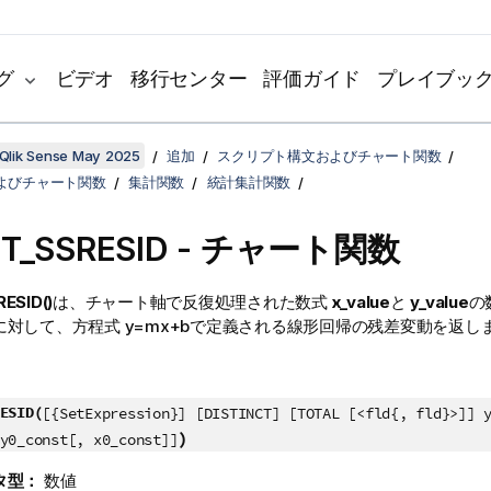
グ
ビデオ
移行センター
評価ガイド
プレイブッ
Qlik Sense May 2025
追加
スクリプト構文およびチャート関数
よびチャート関数
集計関数
統計集計関数
ST_SSRESID
- チャート関数
ESID()
は、チャート軸で反復処理された数式
x_value
と
y_value
の
に対して、方程式
y=mx+b
で定義される線形回帰の残差変動を返し
ESID(
[{SetExpression}] [DISTINCT] [TOTAL [<fld{, fld}>]] 
)
y0_const[, x0_const]]
タ型：
数値