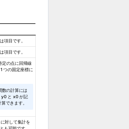
は項目です。
は項目です。
特定の点に回帰線
1 つの固定座標に
関数の計算には
。
y0
と
x0
が記
ば計算できます。
トに対して集計を
ことも可能です。