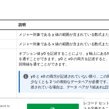
説明
メジャー対象である
y
値の範囲が含まれている数式また
メジャー対象である
x
値の範囲が含まれている数式また
オプション値
y0
を記述することにより、y 軸上にある
を通すことができます。
y0
と
x0
の両方を記述すると、
回帰線を通すことができます。
情
y0
と
x0
の両方が記述されていない限り、この
報
少なくとも 2 つの有効なデータペアが必要です
メ
述されている場合は、データ ペアが 1 組あれ
モ
sion
デフォルトでは、集計関数は選択されたレコード セッ
 and to
行います。Set 分析数式でレコード セットを定義する
Ok