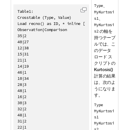
Type
、
Table1:

MyKurtosi
コードをクリップボー
Crosstable (Type, Value)

s1
、
Load recno() as ID, * inline [

MyKurtosi
Observation|Comparison

s2
の軸を
35|2

持つテーブ
40|27

ルでは、こ
12|38

のデータ
15|31

ロード ス
21|1

クリプトの
14|19

Kurtosis()
46|1

計算の結果
10|34

は、次のよ
28|3

うになりま
48|1

す。
16|2

30|3

Type
32|2

MyKurtosi
48|1

s1
31|2

MyKurtosi
22|1

s2