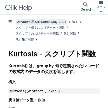
メニュ
Search
ー
Windows 用 Qlik Sense May 2025
追加
スクリプト構文およびチャート関数
スクリプトおよびチャート関数
集計関数
統計集計関数
Kurtosis - スクリプト関数
Kurtosis()
は、
group by
句で定義されたレコード
の数式内のデータの尖度を返します。
構文:
Kurtosis(
[
distinct
] expr
)
戻り値データ型：
数値