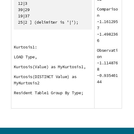
12|3

Compariso
39|29

n
19|37

-1.161295
25|2 ] (delimiter is '|');
7
-1.498236
6
Kurtosis1:
Observati
on
LOAD Type,
-1.114876
Kurtosis(Value) as MyKurtosis1,
8
-0.935401
Kurtosis(DISTINCT Value) as
44
MyKurtosis2
Resident Table1 Group By Type;