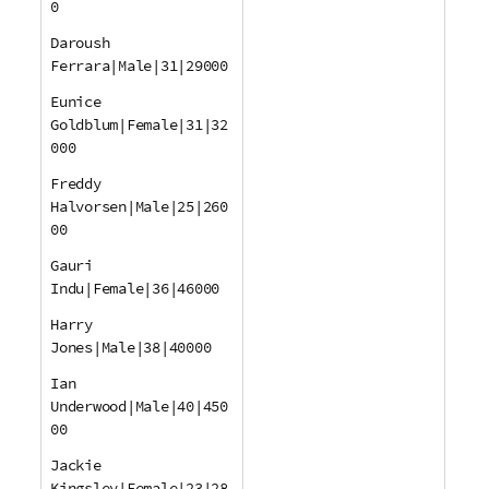
0
Daroush
Ferrara|Male|31|29000
Eunice
Goldblum|Female|31|32
000
Freddy
Halvorsen|Male|25|260
00
Gauri
Indu|Female|36|46000
Harry
Jones|Male|38|40000
Ian
Underwood|Male|40|450
00
Jackie
Kingsley|Female|23|28