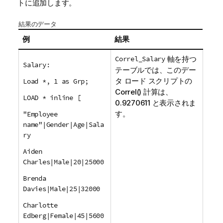
トに追加します。
結果のデータ
例
結果
Correl_Salary
軸を持つ
Salary:
テーブルでは、このデー
タ ロード スクリプトの
Load *, 1 as Grp;
Correl()
計算は、
LOAD * inline [
0.9270611 と表示されま
す。
"Employee
name"|Gender|Age|Sala
ry
Aiden
Charles|Male|20|25000
Brenda
Davies|Male|25|32000
Charlotte
Edberg|Female|45|5600