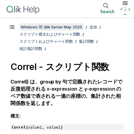
メニュ
Search
ー
Windows 用 Qlik Sense May 2025
追加
スクリプト構文およびチャート関数
スクリプトおよびチャート関数
集計関数
統計集計関数
Correl - スクリプト関数
Correl()
は、
group by
句で定義されたレコードで
反復処理される
x-expression
と
y-expression
の
ペア数値で表される一連の座標の、集計された相
関係数を返します。
構文:
Correl(
value1, value2
)