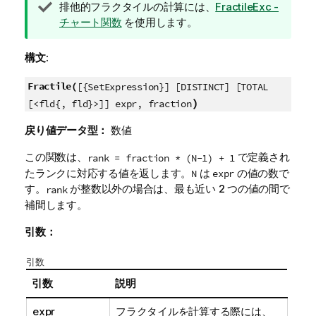
ヒ
排他的フラクタイルの計算には、
FractileExc -
ン
チャート関数
を使用します。
ト
メ
構文:
モ
Fractile(
[{SetExpression}] [DISTINCT] [TOTAL
)
[<fld{, fld}>]] expr, fraction
戻り値データ型：
数値
この関数は、
で定義され
rank = fraction * (N-1) + 1
たランクに対応する値を返します。
は
の値の数で
N
expr
す。
が整数以外の場合は、最も近い 2 つの値の間で
rank
補間します。
引数：
引数
引数
説明
expr
フラクタイルを計算する際には、