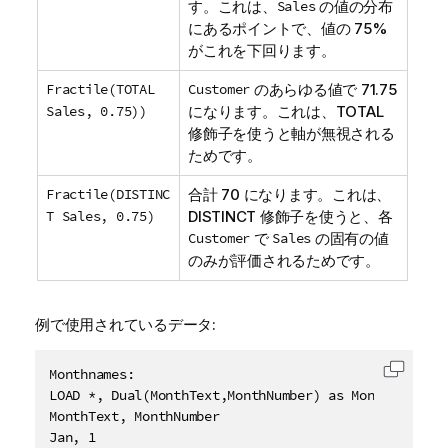
す。これは、
Sales
の値の分布
にあるポイントで、値の 75%
がこれを下回ります。
Fractile(TOTAL
Customer
のあらゆる値で 71.75
Sales, 0.75))
になります。これは、
TOTAL
修飾子を使うと軸が無視される
ためです。
Fractile(DISTINC
合計 70 になります。これは、
T Sales, 0.75)
DISTINCT
修飾子を使うと、各
Customer
で
Sales
の固有の値
のみが評価されるためです。
例で使用されているデータ:
Monthnames:

コード
LOAD *, Dual(MonthText,MonthNumber) as Month INLINE 
MonthText, MonthNumber

Jan, 1
