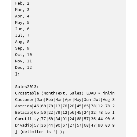
Feb, 2

Mar, 3

Apr, 4

May, 5

Jun, 6

Jul, 7

Aug, 8

Sep, 9

Oct, 10

Nov, 11

Dec, 12

];

Sales2013:

Crosstable (MonthText, Sales) LOAD * inline [

Customer|Jan|Feb|Mar|Apr|May|Jun|Jul|Aug|Sep|Oct|Nov
Astrida|46|60|70|13|78|20|45|65|78|12|78|22

Betacab|65|56|22|79|12|56|45|24|32|78|55|15

Canutility|77|68|34|91|24|68|57|36|44|90|67|27

Divadip|57|36|44|90|67|27|57|68|47|90|80|94

] (delimiter is '|');