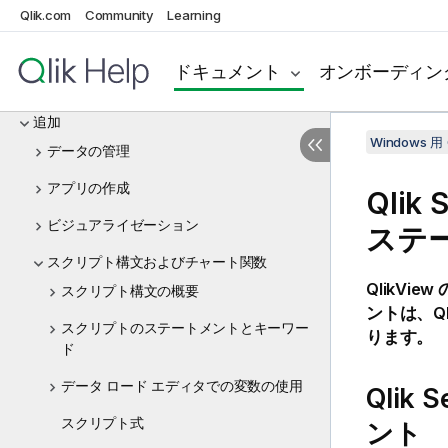
Windows ヘルプの Qlik Sense
Qlik.com
Community
Learning
Qlik Sense の新機能
ドキュメント
オンボーディン
Qlik Sense の使用開始
追加
Windows 用 
データの管理
アプリの作成
Qlik 
ビジュアライゼーション
ステ
スクリプト構文およびチャート関数
QlikView
スクリプト構文の概要
ントは、
Q
スクリプトのステートメントとキーワー
ります。
ド
データ ロード エディタでの変数の使用
Qlik S
スクリプト式
ント