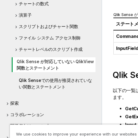
チャートの数式
Qlik Sense
が
演算子
ステート
スクリプトおよびチャート関数
Comman
ファイル システム アクセス制御
InputFiel
チャートレベルのスクリプト作成
Qlik Sense が対応していない QlikView
関数とステートメント
Qlik S
Qlik Senseでの使用が推奨されていな
い関数とステートメント
以下の一覧
ます。
探索
GetCu
コラボレーション
GetE
Input
開発者向けのヘルプ
Input
We use cookies to improve your experience with our websites
Qlik Sense のチュートリアル