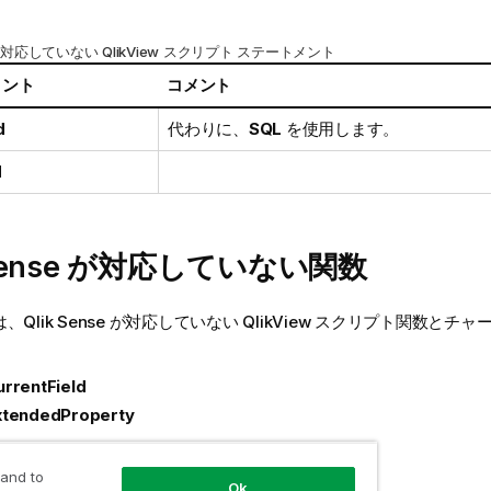
対応していない
QlikView
スクリプト ステートメント
メント
コメント
d
代わりに、
SQL
を使用します。
d
ense
が対応していない関数
は、
Qlik Sense
が対応していない
QlikView
スクリプト関数とチャー
rrentField
xtendedProperty
Avg
 and to
Ok