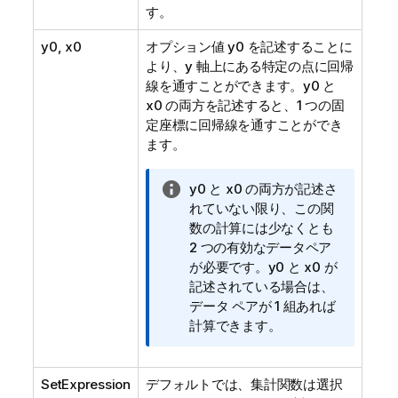
す。
y0
,
x0
オプション値
y0
を記述することに
より、y 軸上にある特定の点に回帰
線を通すことができます。
y0
と
x0
の両方を記述すると、1 つの固
定座標に回帰線を通すことができ
ます。
情
y0
と
x0
の両方が記述さ
報
れていない限り、この関
メ
数の計算には少なくとも
モ
2 つの有効なデータペア
が必要です。
y0
と
x0
が
記述されている場合は、
データ ペアが 1 組あれば
計算できます。
SetExpression
デフォルトでは、集計関数は選択