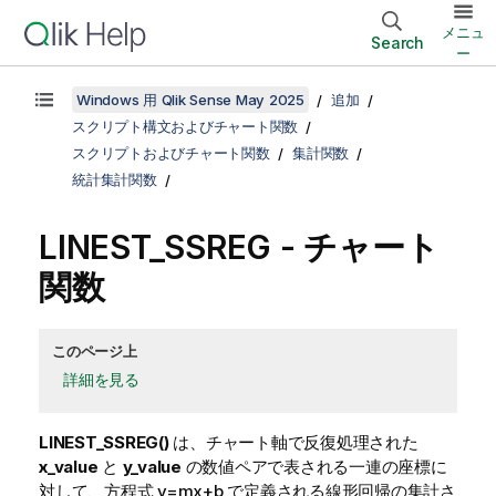
メニュ
Search
ー
Windows 用 Qlik Sense May 2025
追加
スクリプト構文およびチャート関数
スクリプトおよびチャート関数
集計関数
統計集計関数
LINEST_SSREG
- チャート
関数
このページ上
詳細を見る
LINEST_SSREG()
は、チャート軸で反復処理された
x_value
と
y_value
の数値ペアで表される一連の座標に
対して、方程式
y=mx+b
で定義される線形回帰の集計さ