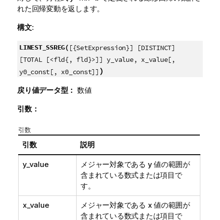
れた回帰変動を返します。
構文:
LINEST_SSREG(
[{SetExpression}] [DISTINCT]
[TOTAL [<fld{, fld}>]] y_value, x_value[,
)
y0_const[, x0_const]]
戻り値データ型：
数値
引数：
引数
引数
説明
y_value
メジャー対象である
y
値の範囲が
含まれている数式または項目で
す。
x_value
メジャー対象である
x
値の範囲が
含まれている数式または項目で