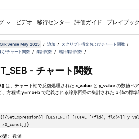
グ
ビデオ
移行センター
評価ガイド
プレイブッ
Qlik Sense May 2025
追加
スクリプト構文およびチャート関数
よびチャート関数
集計関数
統計集計関数
ST_SEB
- チャート関数
()
は、チャート軸で反復処理された
x_value
と
y_value
の数値ペア
て、方程式
y=mx+b
で定義される線形回帰の集計された
b
値の標準
(
[{SetExpression}] [DISTINCT] [TOTAL [<fld{, fld}>]] y_va
)
 x0_const]]
タ型：
数値