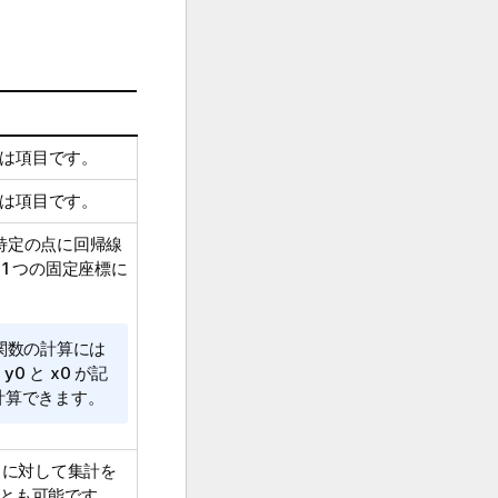
は項目です。
は項目です。
特定の点に回帰線
1 つの固定座標に
関数の計算には
。
y0
と
x0
が記
ば計算できます。
トに対して集計を
ことも可能です。