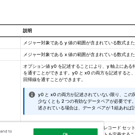
説明
メジャー対象である
y
値の範囲が含まれている数式また
メジャー対象である
x
値の範囲が含まれている数式また
オプション値
y0
を記述することにより、y 軸上にある
を通すことができます。
y0
と
x0
の両方を記述すると、
回帰線を通すことができます。
情
y0
と
x0
の両方が記述されていない限り、この
報
少なくとも 2 つの有効なデータペアが必要です
メ
述されている場合は、データ ペアが 1 組あれ
モ
sion
デフォルトでは、集計関数は選択されたレコード セッ
 and to
行います。Set 分析数式でレコード セットを定義する
Ok