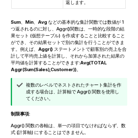
返します。
Sum
、
Min
、
Avg
などの基本的な集計関数では数値が 1
つ返されるのに対し、
Aggr()
関数は、一時的な段階の結
果セット (仮想テーブル) を作成することと比較すること
ができ、その結果セットで別の集計を行うことができま
す。例えば、
Aggr()
ステートメントで顧客別の売上を合
計して平均売上値を計算し、それから加算された結果の
平均値を計算することができます:
Avg(TOTAL
Aggr(Sum(Sales),Customer))
。
ヒ
複数のレベルでネストされたチャート集計を作
ン
成する場合は、計算軸で
Aggr()
関数を使用し
ト
てください。
メ
モ
制限事項:
Aggr()
関数の各軸は、単一の項目でなければならず、数
式 (計算軸) にすることはできません。