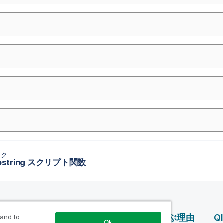
ック
bstring スクリプト関数
ス
製品案内
Qlik を選ぶ理由
Q
 and to
Ok