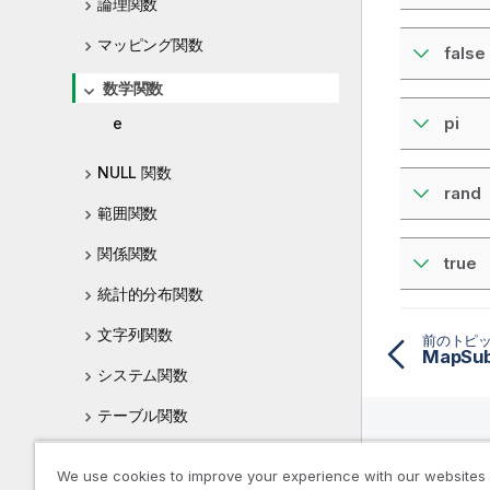
論理関数
マッピング関数
false
数学関数
pi
e
NULL 関数
rand
範囲関数
関係関数
true
統計的分布関数
文字列関数
前のトピ
MapSu
システム関数
テーブル関数
三角関数と双曲線関数
リソー
We use cookies to improve your experience with our websites