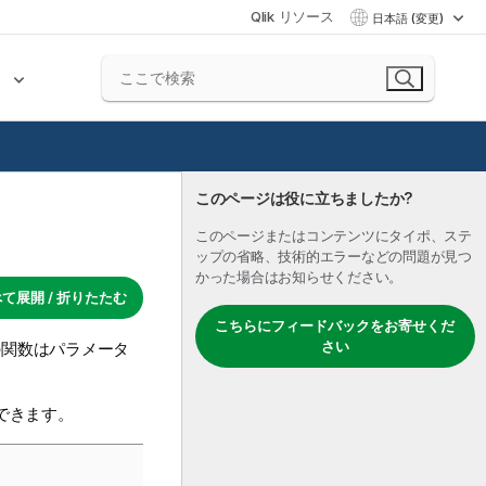
Qlik リソース
日本語 (変更)
ク
このページは役に立ちましたか?
このページまたはコンテンツにタイポ、ステ
ップの省略、技術的エラーなどの問題が見つ
かった場合はお知らせください。
て展開 / 折りたたむ
こちらにフィードバックをお寄せくだ
さい
の関数はパラメータ
できます。