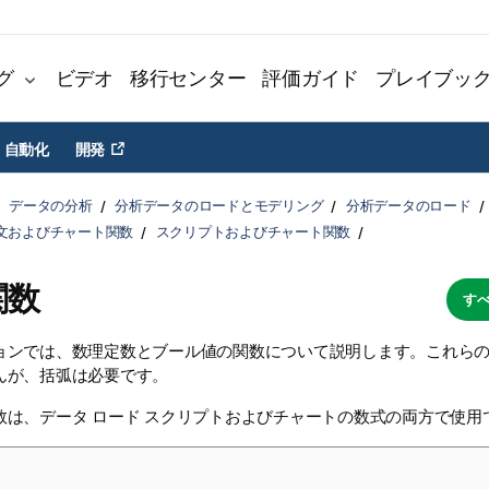
グ
ビデオ
移行センター
評価ガイド
プレイブッ
自動化
開発
データの分析
分析データのロードとモデリング
分析データのロード
文およびチャート関数
スクリプトおよびチャート関数
関数
すべ
ョンでは、数理定数とブール値の関数について説明します。これら
んが、括弧は必要です。
数は、
データ ロード スクリプト
およびチャートの数式の両方で使用