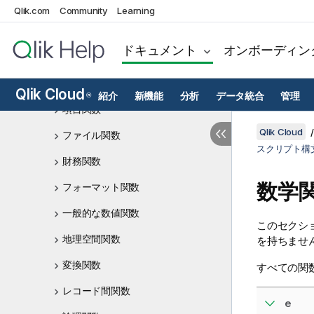
条件分岐関数
Qlik.com
Community
Learning
カウンタ関数
ドキュメント
オンボーディン
日付および時刻関数
指数関数と対数関数
Qlik Cloud
紹介
新機能
分析
データ統合
管理
®
項目関数
Qlik Cloud
ファイル関数
スクリプト構
財務関数
数学
フォーマット関数
一般的な数値関数
このセクシ
地理空間関数
を持ちませ
変換関数
すべての関
レコード間関数
e