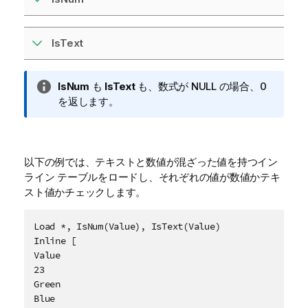
IsText
情
IsNum
も
IsText
も、数式が
NULL
の場合、0
報
を返します。
メ
モ
以下の例では、テキストと数値が混ざった値を持つイン
ライン テーブルをロードし、それぞれの値が数値かテキ
スト値かチェックします。
Load *, IsNum(Value), IsText(Value)

Inline [

Value

23

Green

Blue
