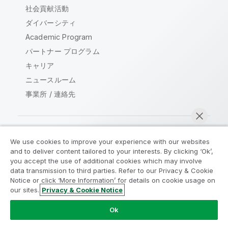
社会貢献活動
ダイバーシティ
Academic Program
パートナー プログラム
キャリア
ニュースルーム
事業所 / 連絡先
We use cookies to improve your experience with our websites
Qlik コミュニティ
and to deliver content tailored to your interests. By clicking ‘Ok’,
you accept the use of additional cookies which may involve
data transmission to third parties. Refer to our Privacy & Cookie
法的契約
製品規約
Legal Policies
Notice or click ‘More Information’ for details on cookie usage on
リーガルポリシー
利用規約
商標
our sites.
Privacy & Cookie Notice
今すぐチャット
Do Not Share My Info
Ok
Copyright © 1993-2026 QlikTech International AB.無断複写・
転載を禁じます。