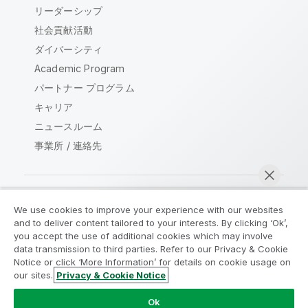
リーダーシップ
社会貢献活動
ダイバーシティ
Academic Program
パートナー プログラム
キャリア
ニュースルーム
事業所 / 連絡先
We use cookies to improve your experience with our websites
Qlik コミュニティ
and to deliver content tailored to your interests. By clicking ‘Ok’,
you accept the use of additional cookies which may involve
data transmission to third parties. Refer to our Privacy & Cookie
法的契約
製品規約
Legal Policies
Notice or click ‘More Information’ for details on cookie usage on
リーガルポリシー
利用規約
商標
our sites.
Privacy & Cookie Notice
今すぐチャット
Do Not Share My Info
Ok