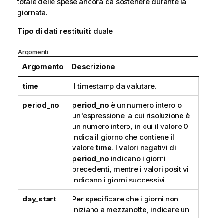
totale delle spese ancora da sostenere durante la
giornata.
Tipo di dati restituiti:
duale
Argomenti
Argomento
Descrizione
time
Il timestamp da valutare.
period_no
period_no
è un numero intero o
un'espressione la cui risoluzione è
un numero intero, in cui il valore 0
indica il giorno che contiene il
valore
time
. I valori negativi di
period_no
indicano i giorni
precedenti, mentre i valori positivi
indicano i giorni successivi.
day_start
Per specificare che i giorni non
iniziano a mezzanotte, indicare un