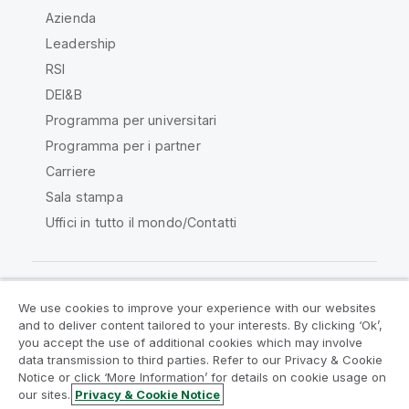
Azienda
Leadership
RSI
DEI&B
Programma per universitari
Programma per i partner
Carriere
Sala stampa
Uffici in tutto il mondo/Contatti
We use cookies to improve your experience with our websites
Qlik Community
and to deliver content tailored to your interests. By clicking ‘Ok’,
you accept the use of additional cookies which may involve
data transmission to third parties. Refer to our Privacy & Cookie
Contratti
Termini del prodotto
Notice or click ‘More Information’ for details on cookie usage on
Legal Policies
Note Legali
our sites.
Privacy & Cookie Notice