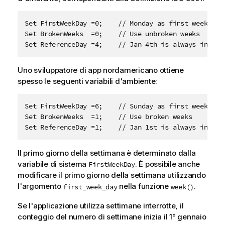
Set FirstWeekDay =0;    // Monday as first week day

Set BrokenWeeks  =0;    // Use unbroken weeks

Set ReferenceDay =4;    // Jan 4th is always in wee
Uno sviluppatore di app nordamericano ottiene
spesso le seguenti variabili d'ambiente:
Set FirstWeekDay =6;    // Sunday as first week day

Set BrokenWeeks  =1;    // Use broken weeks

Set ReferenceDay =1;    // Jan 1st is always in wee
Il primo giorno della settimana è determinato dalla
variabile di sistema
. È possibile anche
FirstWeekDay
modificare il primo giorno della settimana utilizzando
l'argomento
nella funzione
.
first_week_day
week()
Se l'applicazione utilizza settimane interrotte, il
conteggio del numero di settimane inizia il 1° gennaio