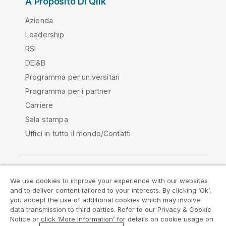
A Proposito Di Qlik
Azienda
Leadership
RSI
DEI&B
Programma per universitari
Programma per i partner
Carriere
Sala stampa
Uffici in tutto il mondo/Contatti
We use cookies to improve your experience with our websites
Qlik Community
and to deliver content tailored to your interests. By clicking ‘Ok’,
you accept the use of additional cookies which may involve
data transmission to third parties. Refer to our Privacy & Cookie
Contratti
Termini del prodotto
Notice or click ‘More Information’ for details on cookie usage on
Legal Policies
Note Legali