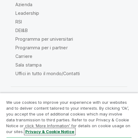
Azienda
Leadership
RSI
DEI&B
Programma per universitari
Programma per i partner
Carriere
Sala stampa
Uffici in tutto il mondo/Contatti
We use cookies to improve your experience with our websites
Qlik Community
and to deliver content tailored to your interests. By clicking ‘Ok’,
you accept the use of additional cookies which may involve
data transmission to third parties. Refer to our Privacy & Cookie
Contratti
Termini del prodotto
Notice or click ‘More Information’ for details on cookie usage on
Legal Policies
Note Legali
our sites.
Privacy & Cookie Notice