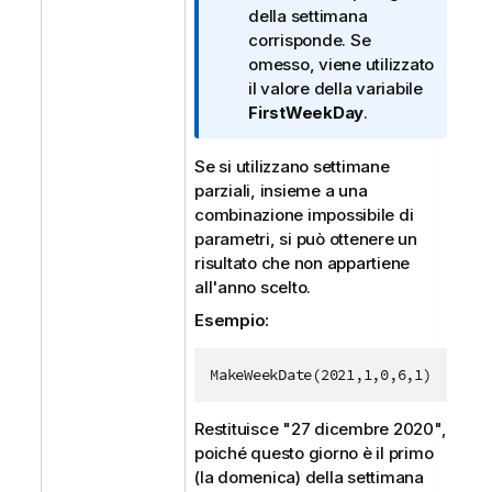
o
della settimana
r
corrisponde. Se
m
omesso, viene utilizzato
a
il valore della variabile
t
FirstWeekDay
.
i
c
Se si utilizzano settimane
a
parziali, insieme a una
combinazione impossibile di
parametri, si può ottenere un
risultato che non appartiene
all'anno scelto.
Esempio:
MakeWeekDate(2021,1,0,6,1)
Restituisce "27 dicembre 2020",
poiché questo giorno è il primo
(la domenica) della settimana