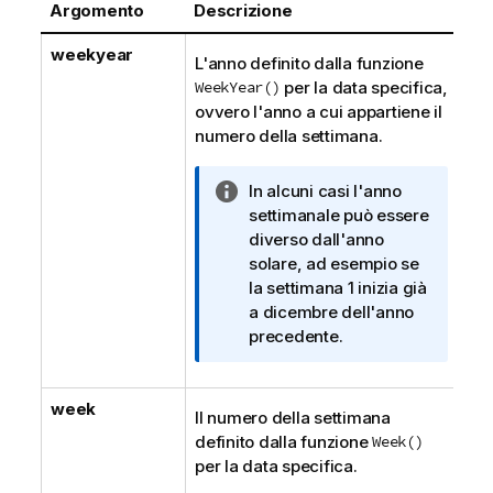
Argomento
Descrizione
weekyear
L'anno definito dalla funzione
WeekYear()
per la data specifica,
ovvero l'anno a cui appartiene il
numero della settimana.
N
In alcuni casi l'anno
o
settimanale può essere
t
diverso dall'anno
a
solare, ad esempio se
i
la settimana 1 inizia già
n
a dicembre dell'anno
f
precedente.
o
r
week
m
Il numero della settimana
a
definito dalla funzione
Week()
t
per la data specifica.
i