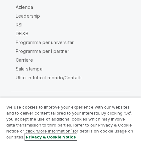
Azienda
Leadership
RSI
DEI&B
Programma per universitari
Programma per i partner
Carriere
Sala stampa
Uffici in tutto il mondo/Contatti
We use cookies to improve your experience with our websites
Qlik Community
and to deliver content tailored to your interests. By clicking ‘Ok’,
you accept the use of additional cookies which may involve
data transmission to third parties. Refer to our Privacy & Cookie
Contratti
Termini del prodotto
Notice or click ‘More Information’ for details on cookie usage on
Legal Policies
Note Legali
our sites.
Privacy & Cookie Notice