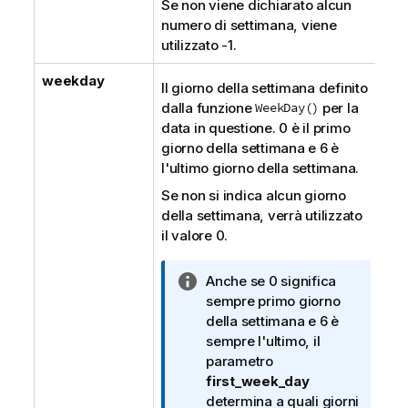
Se non viene dichiarato alcun
c
numero di settimana, viene
a
utilizzato -1.
weekday
Il giorno della settimana definito
dalla funzione
WeekDay()
per la
data in questione. 0 è il primo
giorno della settimana e 6 è
l'ultimo giorno della settimana.
Se non si indica alcun giorno
della settimana, verrà utilizzato
il valore 0.
N
Anche se 0 significa
o
sempre primo giorno
t
della settimana e 6 è
a
sempre l'ultimo, il
i
parametro
n
first_week_day
f
determina a quali giorni