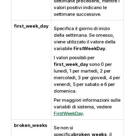
settimane precedenti, mentre i
valori positivi indicano le
settimane successive.
first_week_day
Specifica il giorno di inizio
della settimana. Se omesso,
viene utilizzato il valore della
variabile
FirstWeekDay
.
I valori possibili per
first_week_day
sono 0 per
lunedì, 1 per martedì, 2 per
mercoledì, 3 per giovedì, 4 per
venerdì, 5 per sabato e 6 per
domenica.
Per maggiori informazioni sulle
variabili di sistema, vedere
FirstWeekDay
.
broken_weeks
Se non si
specifica
broken_weeks
, il