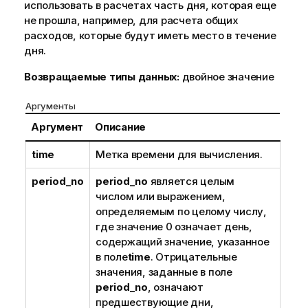
использовать в расчетах часть дня, которая еще
не прошла, например, для расчета общих
расходов, которые будут иметь место в течение
дня.
Возвращаемые типы данных:
двойное значение
Аргументы
Аргумент
Описание
time
Метка времени для вычисления.
period_no
period_no
является целым
числом или выражением,
определяемым по целому числу,
где значение 0 означает день,
содержащий значение, указанное
в поле
time
. Отрицательные
значения, заданные в поле
period_no
, означают
предшествующие дни,