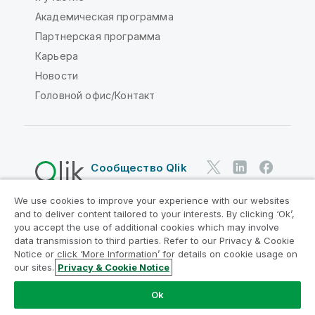
Академическая программа
Партнерская программа
Карьера
Новости
Головной офис/Контакт
Сообщество Qlik
We use cookies to improve your experience with our websites
Юридические соглашения
and to deliver content tailored to your interests. By clicking ‘Ok’,
Условия использования продуктов
you accept the use of additional cookies which may involve
data transmission to third parties. Refer to our Privacy & Cookie
Legal Policies
Юридические положения
Notice or click ‘More Information’ for details on cookie usage on
Условия использования
Товарные знаки
our sites.
Privacy & Cookie Notice
Do Not Share My Info
Ok
© QlikTech International AB, 1993-2026. Все права
защищены.