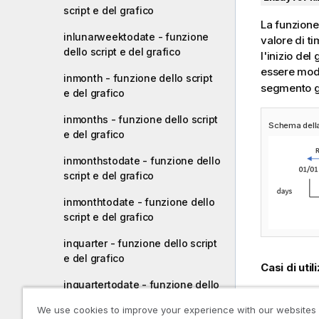
script e del grafico
La funzion
inlunarweektodate - funzione
valore di t
dello script e del grafico
l'inizio del
essere mod
inmonth - funzione dello script
segmento g
e del grafico
inmonths - funzione dello script
Schema dell
e del grafico
inmonthstodate - funzione dello
script e del grafico
inmonthtodate - funzione dello
script e del grafico
inquarter - funzione dello script
e del grafico
Casi di util
inquartertodate - funzione dello
La funzion
script e del grafico
viene utili
We use cookies to improve your experience with our websites