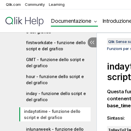
Qlik.com
Community
Learning
daynumberofyear - funzione
dello script e del grafico
Documentazione
Introduzion
daystart - funzione dello script
e del grafico
Qlik Sense 
firstworkdate - funzione dello
script e del grafico
Funzioni per s
GMT - funzione dello script e
inday
del grafico
script
hour - funzione dello script e
del grafico
Questa fu
inday - funzione dello script e
contenen
del grafico
base_tim
indaytotime - funzione dello
script e del grafico
Sintassi:
inlunarweek - funzione dello
InDayToTim