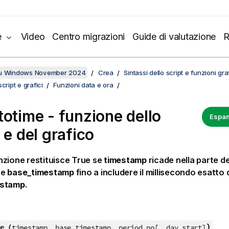
e
Video
Centro migrazioni
Guide di valutazione
R
su Windows November 2024
Crea
Sintassi dello script e funzioni gr
cript e grafici
Funzioni data e ora
totime - funzione dello
Espan
 e del grafico
nzione restituisce
True
se
timestamp
ricade nella parte de
te
base_timestamp
fino a includere il millisecondo esatto 
estamp
.
)
e (
timestamp, base_timestamp, period_no[, day_start]