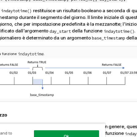
e
restituisce un risultato booleano a seconda di qu
indaytotime()
imestamp durante il segmento del giorno. Il limite iniziale di qu
 giorno, che per impostazione predefinita è la mezzanotte; l'inizi
ificato dall'argomento
della funzione
.
day_start
indaytotime()
iornaliero è determinato da un argomento
della
base_timestamp
indaytotime
a funzione
.
izzo
e
restituisce un risultato booleano. In genere, ques
indaytotime()
zzato come condizione in un file
. La funzione
 and to
if expression
inday
Ok