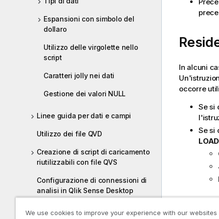
Tipi di dati
Preced
prece
Espansioni con simbolo del
dollaro
Resid
Utilizzo delle virgolette nello
script
In alcuni ca
Caratteri jolly nei dati
Un'istruzi
occorre uti
Gestione dei valori NULL
Se si 
Linee guida per dati e campi
l'istr
Se si 
Utilizzo dei file QVD
LOAD
Creazione di script di caricamento
riutilizzabili con file QVS
Configurazione di connessioni di
analisi in Qlik Sense Desktop
Resid
Gestione della sicurezza dati con
We use cookies to improve your experience with our websites