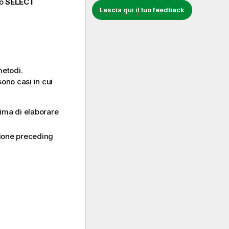
o
SELECT
Lascia qui il tuo feedback
metodi.
ono casi in cui
rima di elaborare
uzione preceding