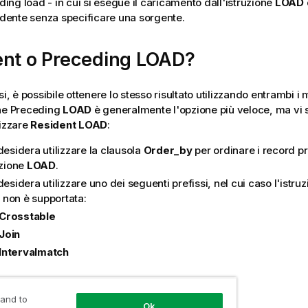
ing load - in cui si esegue il caricamento dall'istruzione
LOAD
dente senza specificare una sorgente.
ent
o Preceding
LOAD
?
si, è possibile ottenere lo stesso risultato utilizzando entrambi i 
one Preceding
LOAD
è generalmente l'opzione più veloce, ma vi s
lizzare
Resident
LOAD
:
desidera utilizzare la clausola
Order_by
per ordinare i record p
uzione
LOAD
.
desidera utilizzare uno dei seguenti prefissi, nel cui caso l'istr
non è supportata:
Crosstable
Join
Intervalmatch
ent
LOAD
 and to
Ok