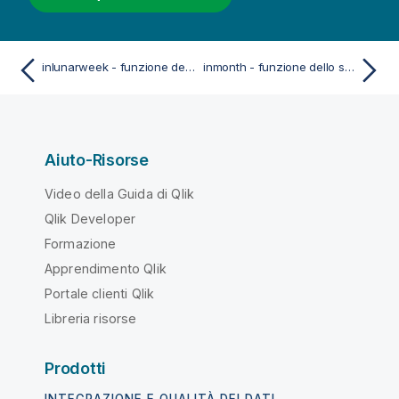
inlunarweek - funzione dello script e del grafico
inmonth - funzione dello script e del grafico
Aiuto-Risorse
Video della Guida di Qlik
Qlik Developer
Formazione
Apprendimento Qlik
Portale clienti Qlik
Libreria risorse
Prodotti
INTEGRAZIONE E QUALITÀ DEI DATI