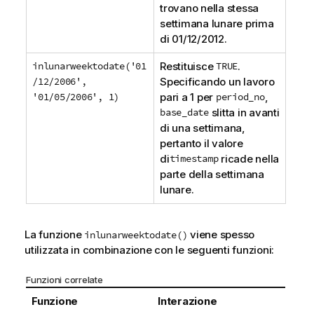
trovano nella stessa
settimana lunare prima
di
01/12/2012
.
inlunarweektodate('01
Restituisce
TRUE
.
/12/2006',
Specificando un lavoro
'01/05/2006', 1)
pari a 1 per
period_no
,
base_date
slitta in avanti
di una settimana,
pertanto il valore
di
timestamp
ricade nella
parte della settimana
lunare.
La funzione
viene spesso
inlunarweektodate()
utilizzata in combinazione con le seguenti funzioni:
Funzioni correlate
Funzione
Interazione