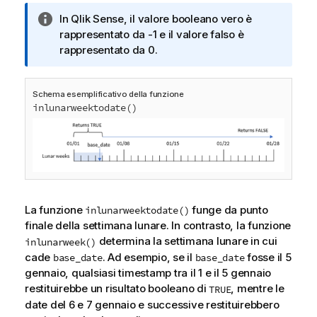
N
In
Qlik Sense
, il valore booleano vero è
o
rappresentato da -1 e il valore falso è
t
rappresentato da 0.
a
i
Schema esemplificativo della funzione
n
inlunarweektodate()
f
o
r
m
a
t
i
La funzione
funge da punto
inlunarweektodate()
c
finale della settimana lunare. In contrasto, la funzione
a
determina la settimana lunare in cui
inlunarweek()
cade
. Ad esempio, se il
fosse il 5
base_date
base_date
gennaio, qualsiasi timestamp tra il 1 e il 5 gennaio
restituirebbe un risultato booleano di
, mentre le
TRUE
date del 6 e 7 gennaio e successive restituirebbero