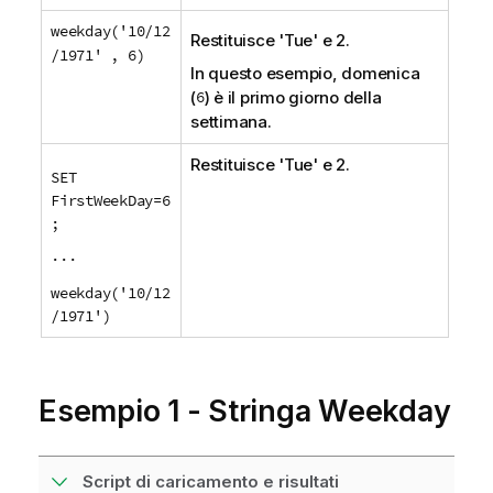
a
weekday('10/12
t
Restituisce 'Tue' e 2.
/1971' , 6)
i
In questo esempio, domenica
c
(
6
) è il primo giorno della
a
settimana.
Restituisce 'Tue' e 2.
SET
FirstWeekDay=6
;
...
weekday('10/12
/1971')
Esempio 1 - Stringa Weekday
Script di caricamento e risultati