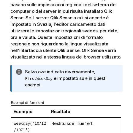
basano sulle impostazioni regionali del sistema del
computer o del server in cui risulta installato
Qlik
Sense
. Se il server
Qlik Sense
a cui si accede è
impostato in Svezia, l'editor caricamento dati
utilizzerà le impostazioni regionali svedesi per date,
ora e valuta. Queste impostazioni di formato
regionale non riguardano la lingua visualizzata
nell'interfaccia utente
Qlik Sense
.
Qlik Sense
verrà
visualizzato nella stessa lingua del browser utilizzato.
N
Salvo ove indicato diversamente,
o
è impostato su
in questi
FirstWeekDay
0
t
esempi.
a
i
Esempi di funzioni
n
f
Esempio
Risultato
o
weekday('10/12
Restituisce 'Tue' e 1.
r
/1971')
m