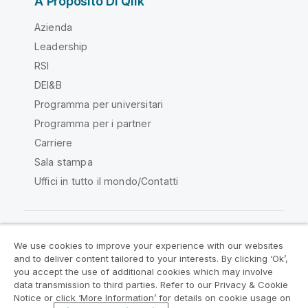
A Proposito Di Qlik
Azienda
Leadership
RSI
DEI&B
Programma per universitari
Programma per i partner
Carriere
Sala stampa
Uffici in tutto il mondo/Contatti
We use cookies to improve your experience with our websites
Qlik Community
and to deliver content tailored to your interests. By clicking ‘Ok’,
you accept the use of additional cookies which may involve
data transmission to third parties. Refer to our Privacy & Cookie
Contratti
Termini del prodotto
Notice or click ‘More Information’ for details on cookie usage on
Legal Policies
Note Legali