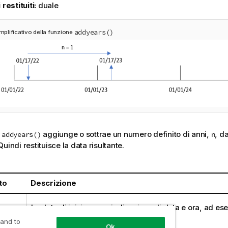
 restituiti:
duale
addyears()
lificativo della funzione
e
aggiunge o sottrae un numero definito di anni,
, d
addyears()
n
 Quindi restituisce la data risultante.
to
Descrizione
La data di inizio come indicazione di data e ora, ad es
12'.
 and to
Ok