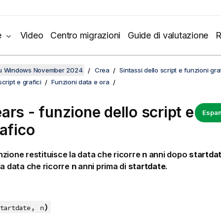
e
Video
Centro migrazioni
Guide di valutazione
R
su Windows November 2024
Crea
Sintassi dello script e funzioni gr
cript e grafici
Funzioni data e ora
ars - funzione dello script e
Espan
rafico
zione restituisce la data che ricorre
n
anni dopo
startda
la data che ricorre
n
anni prima di
startdate
.
,
)
tartdate
n