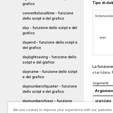
Tipo di dati
grafico
converttolocaltime - funzione
Schema esemp
dello script e del grafico
day - funzione dello script e del
grafico
dayend - funzione dello script e
del grafico
daylightsaving - funzione dello
script e del grafico
La funzion
dayname - funzione dello script
.
startdate
e del grafico
Argomenti
daynumberofquarter - funzione
Argomen
dello script e del grafico
startdate
daynumberofyear - funzione
dello script e del grafico
We use cookies to improve your experience with our websites