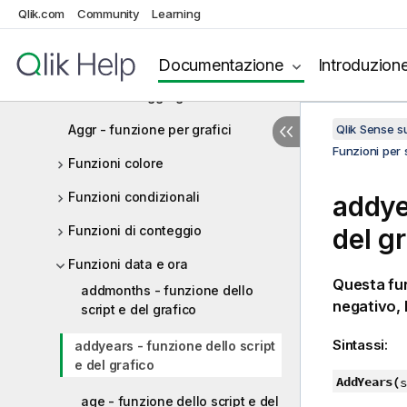
Espressioni del grafico
Qlik.com
Community
Learning
Operatori
Documentazione
Introduzion
Funzioni per script e grafici
Funzioni di aggregazione
Aggr - funzione per grafici
Qlik Sense 
Funzioni per s
Funzioni colore
Funzioni condizionali
addye
Funzioni di conteggio
del g
Funzioni data e ora
Questa fun
addmonths - funzione dello
negativo, 
script e del grafico
Sintassi:
addyears - funzione dello script
e del grafico
AddYears(
s
age - funzione dello script e del