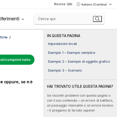
Risorse Qlik
Italiano (Cambia)
iferimenti
IN QUESTA PAGINA
afiche
Impostazioni locali
Esempio 1 – Esempio semplice
di/comprimi tutto
Esempio 2 – Esempio di oggetto grafico
Esempio 3 – Scenario
te
oppure, se
n
è
HAI TROVATO UTILE QUESTA PAGINA?
Se riscontri problemi con questa pagina o
con il suo contenuto – un errore di battitura,
un passaggio mancante o un errore tecnico
– ti pregiamo di farcelo sapere!