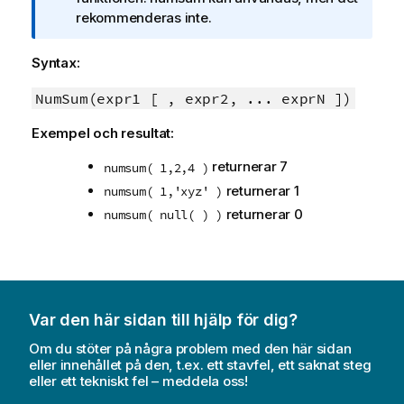
e
rekommenderas inte.
c
k
Syntax:
n
i
NumSum(expr1 [ , expr2, ... exprN ])
n
Exempel och resultat:
g
o
returnerar 7
numsum( 1,2,4 )
m
returnerar 1
numsum( 1,'xyz' )
i
returnerar 0
numsum( null( ) )
n
f
o
r
m
a
Var den här sidan till hjälp för dig?
t
Om du stöter på några problem med den här sidan
i
eller innehållet på den, t.ex. ett stavfel, ett saknat steg
o
eller ett tekniskt fel – meddela oss!
n