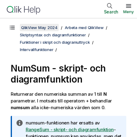
Search
Meny
QlikView May 2024
Arbeta med QlikView
Skriptsyntax och diagramfunktioner
Funktioner i skript och diagramuttryck
Intervallfunktioner
NumSum - skript- och
diagramfunktion
Returnerar den numeriska summan av 1 till
N
parametrar. I motsats till operatorn + behandlar
numsum
alla icke-numeriska värden som 0.
A
numsum
-funktionen har ersatts av
n
RangeSum - skript- och diagramfunktion
-
t
funktionen.
numsum
kan användas, men det