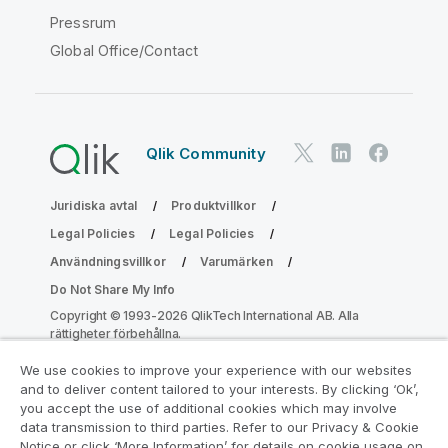
Pressrum
Global Office/Contact
Qlik Community
Juridiska avtal
Produktvillkor
Legal Policies
Legal Policies
Användningsvillkor
Varumärken
Do Not Share My Info
Copyright © 1993-2026 QlikTech International AB. Alla
rättigheter förbehållna.
We use cookies to improve your experience with our websites
and to deliver content tailored to your interests. By clicking ‘Ok’,
Gå med i programmet Analytics
you accept the use of additional cookies which may involve
data transmission to third parties. Refer to our Privacy & Cookie
Modernization
Notice or click ‘More Information’ for details on cookie usage on