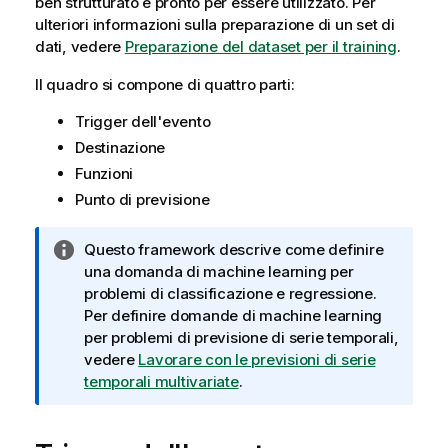
ben strutturato e pronto per essere utilizzato. Per
ulteriori informazioni sulla preparazione di un set di
dati, vedere
Preparazione del dataset per il training
.
Il quadro si compone di quattro parti:
Trigger dell'evento
Destinazione
Funzioni
Punto di previsione
N
Questo framework descrive come definire
o
una domanda di machine learning per
t
problemi di classificazione e regressione.
a
Per definire domande di machine learning
i
per problemi di previsione di serie temporali,
n
vedere
Lavorare con le previsioni di serie
f
temporali multivariate
.
o
r
m