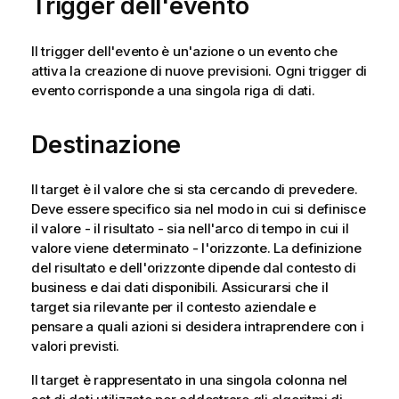
Trigger dell'evento
a
t
Il trigger dell'evento è un'azione o un evento che
i
attiva la creazione di nuove previsioni. Ogni trigger di
c
evento corrisponde a una singola riga di dati.
a
Destinazione
Il target è il valore che si sta cercando di prevedere.
Deve essere specifico sia nel modo in cui si definisce
il valore - il risultato - sia nell'arco di tempo in cui il
valore viene determinato - l'orizzonte. La definizione
del risultato e dell'orizzonte dipende dal contesto di
business e dai dati disponibili. Assicurarsi che il
target sia rilevante per il contesto aziendale e
pensare a quali azioni si desidera intraprendere con i
valori previsti.
Il target è rappresentato in una singola colonna nel