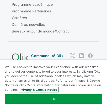
Programme académique
Programme Partenaires
Carrières
Dernières nouvelles
Bureaux autour du monde/Contact
Communauté Qlik
We use cookies to improve your experience with our websites
Contrats juridiques
and to deliver content tailored to your interests. By clicking ‘Ok’,
Conditions d'utilisation des produits
you accept the use of additional cookies which may involve
data transmission to third parties. Refer to our Privacy & Cookie
Legal Policies
Conditions légales
Notice or click ‘More Information’ for details on cookie usage on
Conditions d'utilisation
Marques
our sites.
Privacy & Cookie Notice
Do Not Share My Info
Ok
Copyright © 1993-2026 QlikTech International AB. Tous
droits réservés.