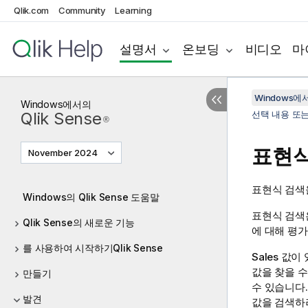
Qlik.com
Community
Learning
설명서
온보딩
비디오
마
Windows에서의
Windows
에서의
Qlik Sense
선택 내용 또
®
표현식
November 2024
표현식 검색
Windows의 Qlik Sense 도움말
표현식 검색은
Qlik Sense의 새로운 기능
에 대해 평가
를 사용하여 시작하기Qlik Sense
Sales
값이 
값을 찾을 수
만들기
수 있습니다.
발견
값을 검색하