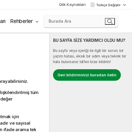
Qlik Kaynakları
Türkçe Değiştir
arı
Rehberler
BU SAYFA SİZE YARDIMCI OLDU MU?
Bu sayfa veya içeriği ile ilgili bir sorun; bir
yazım hatası, eksik bir adım veya teknik bir
hata bulursanız lütfen bize bildirin!
Geri bildiriminizi buradan iletin
rayabilirsiniz.
ilişkilendirilmiş tüm
r değer
ulmak için
madır ve sayısal
n ifade arama tek