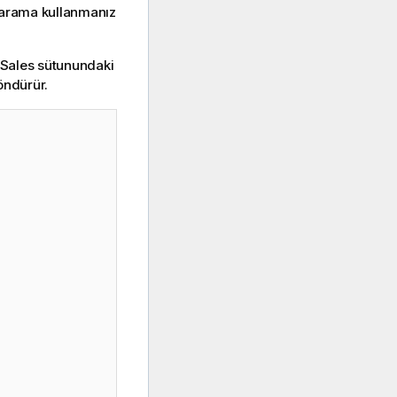
de arama kullanmanız
Sales
sütunundaki
öndürür.