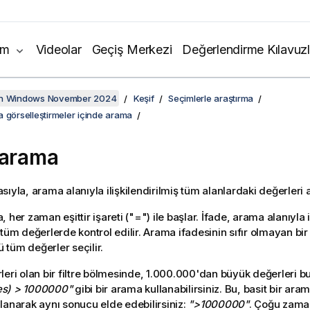
ım
Videolar
Geçiş Merkezi
Değerlendirme Kılavuzl
on Windows November 2024
Keşif
Seçimlerle araştırma
 görselleştirmeler içinde arama
 arama
ıyla, arama alanıyla ilişkilendirilmiş tüm alanlardaki değerleri a
 her zaman eşittir işareti (
"="
) ile başlar. İfade, arama alanıyla 
 tüm değerlerde kontrol edilir. Arama ifadesinin sıfır olmayan bi
tüm değerler seçilir.
eri olan bir filtre bölmesinde, 1.000.000'dan büyük değerleri b
s) > 1000000"
gibi bir arama kullanabilirsiniz. Bu, basit bir ara
lanarak aynı sonucu elde edebilirsiniz:
">1000000"
. Çoğu zama