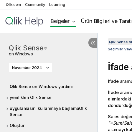
Qlik.com
Community
Learning
Belgeler
Ürün Bilgileri ve Tanıt
Qlik Sense 
Qlik Sense
®
Seçimler veya
on
Windows
İfade
November 2024
İfade aramas
Qlik Sense on Windows yardımı
İfade arama,
yenilikleri Qlik Sense
alanlardaki
döndürdüğü 
uygulamasını kullanmaya başlamaQlik
Sense
Sales
değerl
"=Sum(Sale
Oluştur
aramayı kul