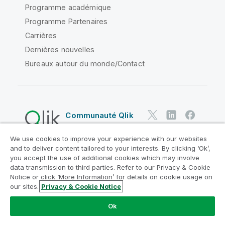
Programme académique
Programme Partenaires
Carrières
Dernières nouvelles
Bureaux autour du monde/Contact
Communauté Qlik
We use cookies to improve your experience with our websites
Contrats juridiques
and to deliver content tailored to your interests. By clicking ‘Ok’,
Conditions d'utilisation des produits
you accept the use of additional cookies which may involve
data transmission to third parties. Refer to our Privacy & Cookie
Legal Policies
Conditions légales
Notice or click ‘More Information’ for details on cookie usage on
Conditions d'utilisation
Marques
our sites.
Privacy & Cookie Notice
Do Not Share My Info
Ok
Copyright © 1993-2026 QlikTech International AB. Tous
droits réservés.