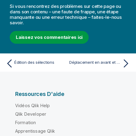
t
Si vous rencontrez des problèmes sur cette page ou
i
dans son contenu – une faute de frappe, une étape
manquante ou une erreur technique – faites-le-nous
o
savoir.
n
s
Laissez vos commentaires ici
Édition des sélections
Déplacement en avant et en arrière dans les sélections
Ressources D'aide
Vidéos Qlik Help
Qlik Developer
Formation
Apprentissage Qlik