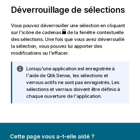
I
Déverrouillage de sélections
n
f
o
Vous pouvez déverrouiller une sélection en cliquant
r
sur l'icône de cadenas
de la fenêtre contextuelle
m
des sélections. Une fois que vous avez déverrouillé
a
la sélection, vous pouvez lui apporter des
t
modifications ou l'effacer.
i
o
N
Lorsqu'une application est enregistrée à
n
o
l'aide de
Qlik Sense
, les sélections et
s
t
verrous actifs ne sont pas enregistrés. Les
e
sélections et verrous doivent être définis à
I
chaque ouverture de l'application.
n
f
o
r
m
Cette page vous a-t-elle aidé ?
a