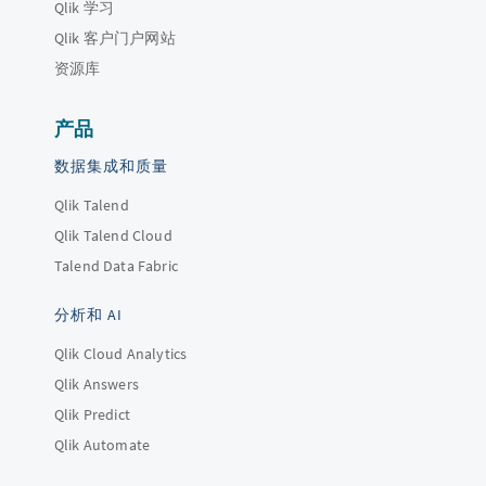
Qlik 学习
Qlik 客户门户网站
资源库
产品
数据集成和质量
Qlik Talend
Qlik Talend Cloud
Talend Data Fabric
分析和 AI
Qlik Cloud Analytics
Qlik Answers
Qlik Predict
Qlik Automate