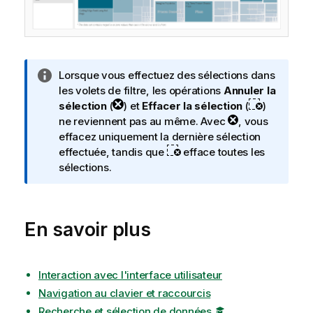
N
Lorsque vous effectuez des sélections dans
o
les volets de filtre, les opérations
Annuler la
t
sélection
(
) et
Effacer la sélection
(
)
e
ne reviennent pas au même. Avec
, vous
I
effacez uniquement la dernière sélection
n
effectuée, tandis que
efface toutes les
f
sélections.
o
r
m
En savoir plus
a
t
i
o
Interaction avec l'interface utilisateur
n
Navigation au clavier et raccourcis
s
Recherche et sélection de données