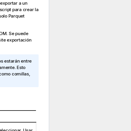
 exportar a un
script para crear la
solo
Parquet
OM
. Se puede
te exportación
s estarán entre
tamente. Esto
como comillas,
eleccionar. Usar