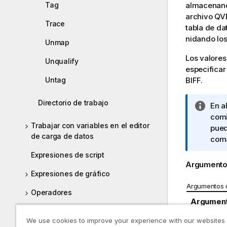
Tag
almacenand
archivo QV
Trace
tabla de da
nidando los
Unmap
Los valores
Unqualify
especificar
Untag
BIFF
.
Directorio de trabajo
N
En a
o
comi
Trabajar con variables en el editor
t
pued
de carga de datos
a
coma
i
Expresiones de script
n
Argumento
f
Expresiones de gráfico
o
Argumentos d
Operadores
r
Argumen
m
Funciones de script y de gráfico
a
We use cookies to improve your experience with our websites
fieldlist::