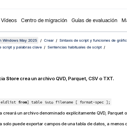
Vídeos
Centro de migración
Guías de evaluación
Ma
en Windows May 2025
Crear
Sintaxis de script y funciones de gráfi
 script y palabras clave
Sentencias habituales de script
cia
Store
crea un archivo
QVD
,
Parquet
,
CSV
o
TXT
.
ieldlist
from
] table
filename [ format-spec ];
into
ia creará un archivo denominado explícitamente
QVD
,
Parquet
o
a solo puede exportar campos de una tabla de datos, a menos 