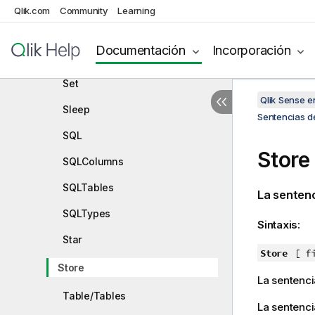
Search
Qlik.com
Community
Learning
Section
Documentación
Incorporación
Select
Set
Qlik Sense 
Sleep
Sentencias de
SQL
Store
SQLColumns
SQLTables
La senten
SQLTypes
Sintaxis:
Star
Store
[ f
Store
La sentenc
Table/Tables
La sentenci