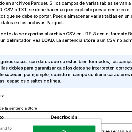
o en archivos
Parquet
. Si los campos de varias tablas se van a
D, CSV o TXT, se debe hacer un
join
explícito previamente en el 
tos que se debe exportar. Puede almacenar varias tablas en un 
 datos en los archivos
Parquet
.
 de texto se exportan al archivo
CSV
en
UTF-8
con el formato
B
 un delimitador, vea
LOAD
. La sentencia
store
a un
CSV
no admi
lgunos casos, con datos que no están bien formados, los campo
llas dobles para garantizar que los datos se interpreten correc
e suceder, por ejemplo, cuando el campo contiene caracteres 
s, espacios o saltos de línea.
s:
e la sentencia Store
to
Descripción
 and to
= (
| field) { , field } )
*
Una lista de los campos que se van a s
Ok