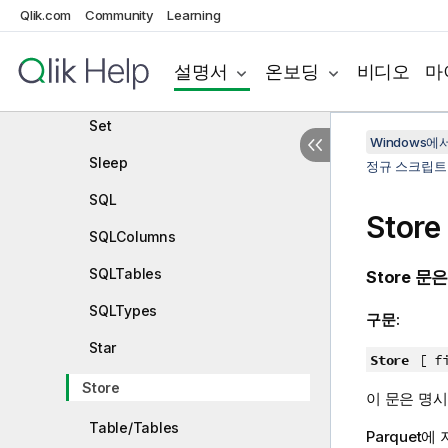
Search
Qlik.com
Community
Learning
Section
설명서
온보딩
비디오
마
Select
Set
Windows에서의
Sleep
정규 스크립트
SQL
Store
SQLColumns
SQLTables
Store
문
SQLTypes
구문:
Star
Store
[ f
Store
이 문은 명
Table/Tables
Parquet
에 