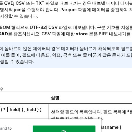
 QVD, CSV 또는 TXT 파일로 내보내려는 경우 내보낼 데이터 테
 명시적
join
을 수행해야 합니다.
Parquet
파일에 데이터를 중첩하여 
저장할 수 있습니다.
BOM
형식으로
UTF-8
의
CSV
파일로 내보냅니다. 구분 기호를 지정할
OAD
를 참조하십시오.
CSV
파일에 대한
store
문은
BIFF
내보내기를 
이 올바르지 않은 데이터의 경우 데이터가 올바르게 해석되도록 필드
 예를 들어, 필드에 따옴표, 쉼표, 공백 또는 줄 바꿈과 같은 문자가 
발생할 수 있습니다.
인수
설명
 (
| field) { , field } )
*
선택할 필드의 목록입니다. 필드 목록에 *
필드를 지정할 수 있습니다.
field::= fieldname [
as
aliasname ]
 and to
Ok