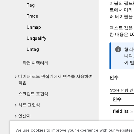
이블의 필드를
Tag
트에서 미리
Trace
러 테이블을 
Unmap
텍스트 값은
한 내용은
L
Unqualify
정
형식
Untag
보
니다.
메
이 
작업 디렉터리
모
데이터 로드 편집기에서 변수를 사용하여
인수:
작업
Store 명령 
스크립트 표현식
인수
차트 표현식
fieldlist::=
연산자
스크립트 및 차트 함수
We use cookies to improve your experience with our websites