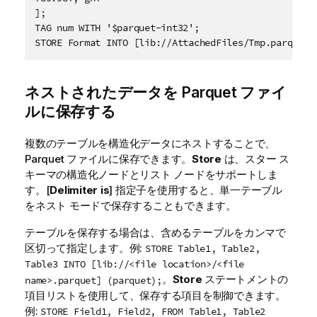
];

STORE Format INTO [lib://AttachedFiles/Tmp.parquet]
ネストされたデータを
Parquet
ファイ
ルに保存する
複数のテーブルを構造化データにネストすることで、
Parquet
ファイルに保存できます。
Store
は、スター ス
キーマの構造化ノードとリスト ノードをサポートしま
す。[
Delimiter is
] 指定子を使用すると、単一テーブル
をネスト モードで保存することもできます。
テーブルを保存する場合は、含めるテーブルをカンマで
区切って指定します。例:
STORE Table1, Table2,
Table3 INTO [lib://<file location>/<file
。
Store
ステートメントの
name>.parquet] (parquet);
項目リストを使用して、保存する項目を制御できます。
例:
STORE Field1, Field2, FROM Table1, Table2