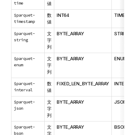
time
値
$parquet-
数
INT64
TIMESTA
timestamp
値
$parquet-
文
BYTE_ARRAY
STRING
string
字
列
$parquet-
文
BYTE_ARRAY
ENUM
enum
字
列
$parquet-
数
FIXED_LEN_BYTE_ARRAY
INTERVAL
interval
値
$parquet-
文
BYTE_ARRAY
JSON
json
字
列
$parquet-
文
BYTE_ARRAY
BSON
bson
字