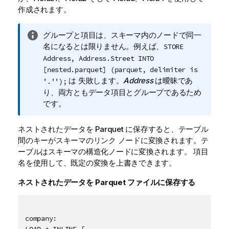
作成されます。
情
グループと項目は、スキーマ内のノードで同一
報
名になるとは限りません。例えば、
STORE
メ
Address, Address.Street INTO
モ
[nested.parquet] (parquet, delimiter is
は 失敗します。
Address
は曖昧であ
'.'');
り、両方ともデータ項目とグループであるため
です。
ネストされたデータを
Parquet
に保存すると、テーブル
間のキーがスキーマのリンク ノードに変換されます。テ
ーブルはスキーマの構造化ノードに変換されます。 項目
名を使用して、既定の変換を上書きできます。
ネストされたデータを
Parquet
ファイルに保存する
company:

LOAD * INLINE [
