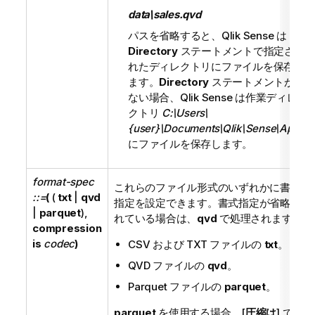
data\sales.qvd
パスを省略すると、
Qlik Sense
は
Directory
ステートメントで指定さ
れたディレクトリにファイルを保存し
ます。
Directory
ステートメントが
ない場合、
Qlik Sense
は作業ディレ
クトリ
C:\Users\
{user}\Documents\Qlik\Sense\Apps
にファイルを保存します。
format-spec
これらのファイル形式のいずれかに書式
::=
(
(
txt
|
qvd
指定を設定できます。書式指定が省略さ
|
parquet
),
れている場合は、
qvd
で処理されます。
compression
is
codec
)
CSV
および
TXT
ファイルの
txt
。
QVD
ファイルの
qvd
。
Parquet
ファイルの
parquet
。
parquet
を使用する場合、[
圧縮は
] で使