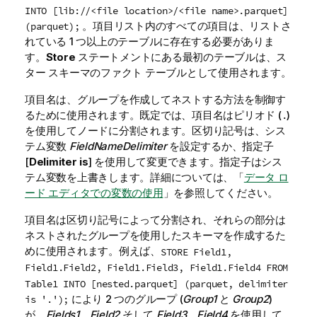
INTO [lib://<file location>/<file name>.parquet]
。項目リスト内のすべての項目は、リストさ
(parquet);
れている 1 つ以上のテーブルに存在する必要がありま
す。
Store
ステートメントにある最初のテーブルは、ス
ター スキーマのファクト テーブルとして使用されます。
項目名は、グループを作成してネストする方法を制御す
るために使用されます。既定では、項目名はピリオド (
)
.
を使用してノードに分割されます。区切り記号は、シス
テム変数
FieldNameDelimiter
を設定するか、指定子
[
Delimiter is
] を使用して変更できます。指定子はシス
テム変数を上書きします。
詳細については、「
データ ロ
ード エディタでの変数の使用
」を参照してください。
項目名は区切り記号によって分割され、それらの部分は
ネストされたグループを使用したスキーマを作成するた
めに使用されます。例えば、
STORE Field1,
Field1.Field2, Field1.Field3, Field1.Field4 FROM
Table1 INTO [nested.parquet] (parquet, delimiter
により 2 つのグループ (
Group1
と
Group2
)
is '.');
が、
Fields1、Field2
そして
Field3、Field4
を使用して