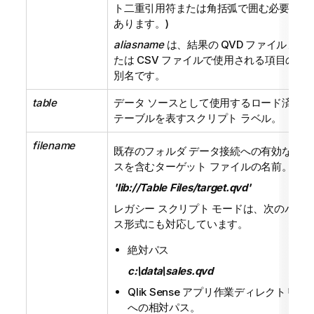
ト二重引用符または角括弧で囲む必要が
あります。)
aliasname
は、結果の
QVD
ファイルま
たは
CSV
ファイルで使用される項目の
別名です。
table
データ ソースとして使用するロード済み
テーブルを表すスクリプト ラベル。
filename
既存のフォルダ データ接続への有効なパ
スを含むターゲット ファイルの名前。
'lib://Table Files/target.qvd'
レガシー スクリプト モードは、次のパ
ス形式にも対応しています。
絶対パス
c:\data\sales.qvd
Qlik Sense
アプリ作業ディレクトリ
への相対パス。