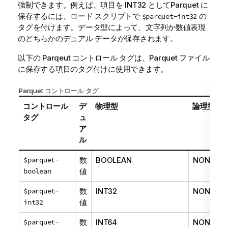
強制できます。例えば、項目を INT32 としてParquet に
保存するには、ロード スクリプトで
の
$parquet-int32
タグを付けます。データ型によって、文字列か数値表現
のどちらかのデュアル データが保存されます。
以下の Parqeut コントロール タグは、Parquet ファイル
に保存する項目のタグ付けに使用できます。
Parquet コントロール タグ
コントロール
デ
物理型
論理型
タグ
ュ
ア
ル
$parquet-
数
BOOLEAN
NONE
boolean
値
$parquet-
数
INT32
NONE
int32
値
$parquet-
数
INT64
NONE