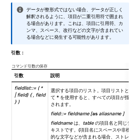
情
データが整形式ではない場合、データが正しく
報
解釈されるように、項目が二重引用符で囲まれ
メ
る場合があります。これは、項目に引用符、カ
モ
ンマ、スペース、改行などの文字が含まれてい
る場合などに発生する可能性があります。
引数：
コマンド引数の保存
引数
説明
fieldlist::= (
*
選択する項目のリスト。項目リストとし
| field) { , field
て * を使用すると、すべての項目が指定
} )
されます。
field::= fieldname [
as
aliasname ]
fieldname
は、
table
の項目名と同じテ
キストです。(項目名にスペースや非標準
的な文字などが含まれる場合、ストレー