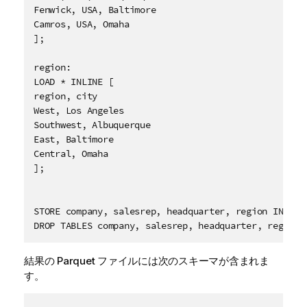
Fenwick, USA, Baltimore

Camros, USA, Omaha

];

region:

LOAD * INLINE [

region, city

West, Los Angeles

Southwest, Albuquerque

East, Baltimore

Central, Omaha

];

STORE company, salesrep, headquarter, region INTO [
DROP TABLES company, salesrep, headquarter, region;
結果の
Parquet
ファイルには次のスキーマが含まれま
す。