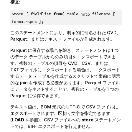
構文:
Store
[ fieldlist
from
] table
filename [
into
format-spec ];
このステートメントにより、明示的に命名された
QVD
、
Parquet
、またはテキスト ファイルが作成されます。
Parquet
に保存する場合を除き、ステートメントは 1 つ
のデータ テーブルからのみ項目をエクスポートできま
す。複数のテーブルの項目を QVD、CSV、または
TXT ファイルにエクスポートする場合は、エクスポート
するデータ テーブルを作成するスクリプトで事前に明示
的な
join
を作成する必要があります。
Parquet
ファイル
にデータをネストすることで、複数のテーブルを 1 つの
Parquet
に保存できます。
テキスト値は、
BOM
形式の
UTF-8
で
CSV
ファイルに
エクスポートされます。区切り文字を指定できます
(
LOAD
を参照)。
CSV
ファイルへの
store
ステートメン
トでは、
BIFF
エクスポートを行えません。