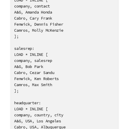
company, contact

A&G, Amanda Honda

Cabro, Cary Frank

Fenwick, Dennis Fisher

Camros, Molly McKenzie

];

salesrep:

LOAD * INLINE [

company, salesrep

A&G, Bob Park

Cabro, Cezar Sandu

Fenwick, Ken Roberts

Camros, Max Smith

];

headquarter:

LOAD * INLINE [

company, country, city

A&G, USA, Los Angeles

Cabro, USA, Albuquerque
