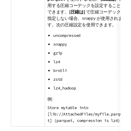
用する圧縮コーデックを設定することも
できます。[
圧縮は
] で圧縮コーデックを
指定しない場合、
snappy
が使用されま
す。次の圧縮設定を使用できます。
uncompressed
snappy
gzip
lz4
brotli
zstd
lz4_hadoop
例:
Store mytable into
[lib://AttachedFiles/myfile.parque
t] (parquet, compression is lz4);