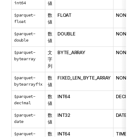
int64
値
$parquet-
数
FLOAT
NONE
float
値
$parquet-
数
DOUBLE
NONE
double
値
$parquet-
文
BYTE_ARRAY
NONE
bytearray
字
列
$parquet-
数
FIXED_LEN_BYTE_ARRAY
NONE
bytearrayfix
値
$parquet-
数
INT64
DECIMAL
decimal
値
$parquet-
数
INT32
DATE
date
値
$parquet-
数
INT64
TIME