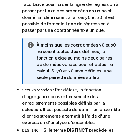
facultative pour forcer la ligne de régression à
passer par l'axe des ordonnées en un point
donné. En définissant à la fois
y0
et
x0
, il est
possible de forcer la ligne de régression à
passer par une coordonnée fixe unique.
N
À moins que les coordonnées
y0
et
x0
o
ne soient toutes deux définies, la
t
fonction exige au moins deux paires
e
de données valides pour effectuer le
I
calcul. Si
y0
et
x0
sont définies, une
n
seule paire de données suffira.
f
: Par défaut, la fonction
SetExpression
o
d'agrégation couvre l'ensemble des
r
enregistrements possibles définis par la
m
sélection. Il est possible de définir un ensemble
a
d'enregistrements alternatif à l'aide d'une
t
expression d'analyse d'ensembles.
i
o
: Si le terme
DISTINCT
précède les
DISTINCT