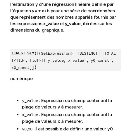
l'estimation
y
d'une régression linéaire définie par
l'équation
y=mx+b
pour une série de coordonnées
que représentent des nombres appariés fournis par
les expressions
x_value
et
y_value
, itérées sur les
dimensions du graphique.
LINEST_SEY(
[{SetExpression}] [DISTINCT] [TOTAL
[<fld{, fld}>]] y_value, x_value[, y0_const[,
)
x0_const]]
numérique
: Expression ou champ contenant la
y_value
plage de valeurs
y
à mesurer.
: Expression ou champ contenant la
x_value
plage de valeurs
x
à mesurer.
,
: Il est possible de définir une valeur
y0
y0
x0