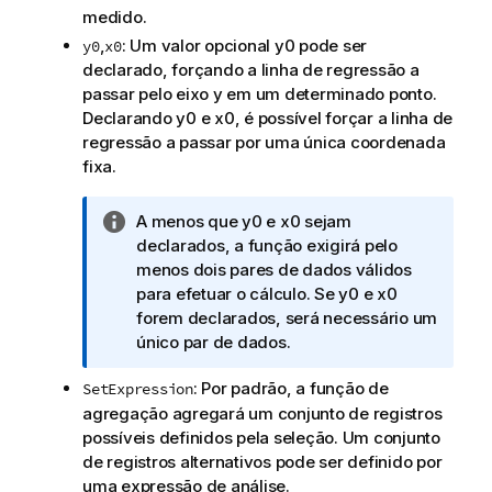
medido.
,
: Um valor opcional
y0
pode ser
y0
x0
declarado, forçando a linha de regressão a
passar pelo eixo y em um determinado ponto.
Declarando
y0
e
x0
, é possível forçar a linha de
regressão a passar por uma única coordenada
fixa.
N
A menos que
y0
e
x0
sejam
o
declarados, a função exigirá pelo
t
menos dois pares de dados válidos
a
para efetuar o cálculo. Se
y0
e
x0
i
forem declarados, será necessário um
n
único par de dados.
f
: Por padrão, a função de
SetExpression
o
agregação agregará um conjunto de registros
r
possíveis definidos pela seleção. Um conjunto
m
de registros alternativos pode ser definido por
a
uma expressão de análise.
t