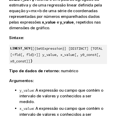
estimativa
y
de uma regressão linear definida pela
equação
y=mx+b
de uma série de coordenadas
representadas por números emparelhados dados
pelas expressões
x_value
e
y_value
, repetidos nas
dimensões de gráfico.
Sintaxe:
LINEST_SEY(
[{SetExpression}] [DISTINCT] [TOTAL
[<fld{, fld}>]] y_value, x_value[, y0_const[,
)
x0_const]]
Tipo de dados de retorno:
numérico
Argumentos:
: A expressão ou campo que contém o
y_value
intervalo de valores
y
conhecidos a ser
medido.
: A expressão ou campo que contém o
x_value
intervalo de valores
x
conhecidos a ser