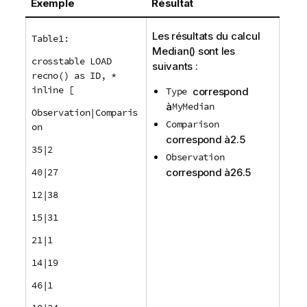
Exemple
Résultat
Les résultats du calcul
Table1:
Median()
sont les
crosstable LOAD
suivants :
recno() as ID, *
inline [
Type
correspond
à
MyMedian
Observation|Comparis
Comparison
on
correspond à
2.5
35|2
Observation
40|27
correspond à
26.5
12|38
15|31
21|1
14|19
46|1