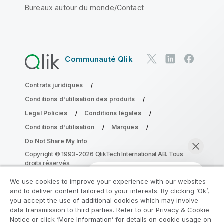
Bureaux autour du monde/Contact
Communauté Qlik
Contrats juridiques
Conditions d'utilisation des produits
Legal Policies
Conditions légales
Conditions d'utilisation
Marques
Do Not Share My Info
Copyright © 1993-2026 QlikTech International AB. Tous
droits réservés.
We use cookies to improve your experience with our websites
and to deliver content tailored to your interests. By clicking ‘Ok’,
Rejoignez le Programme de
you accept the use of additional cookies which may involve
data transmission to third parties. Refer to our Privacy & Cookie
modernisation analytique
Notice or click ‘More Information’ for details on cookie usage on