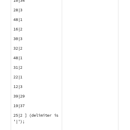
10|34
28|3
48|1
16|2
30|3
32|2
48|1
31|2
22|1
12|3
39|29
19|37
25|2 ] (delimiter is
'|');